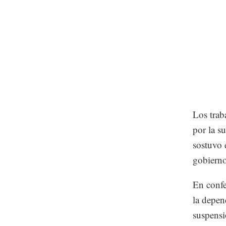
Los trab
por la s
sostuvo 
gobierno
En confe
la depen
suspensi