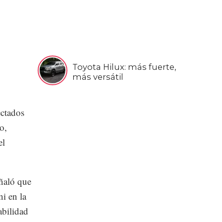
Toyota Hilux: más fuerte,
más versátil
ectados
o,
el
ñaló que
ni en la
abilidad