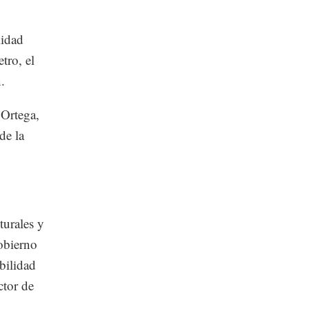
lidad
tro, el
.
 Ortega,
de la
turales y
obierno
bilidad
ctor de