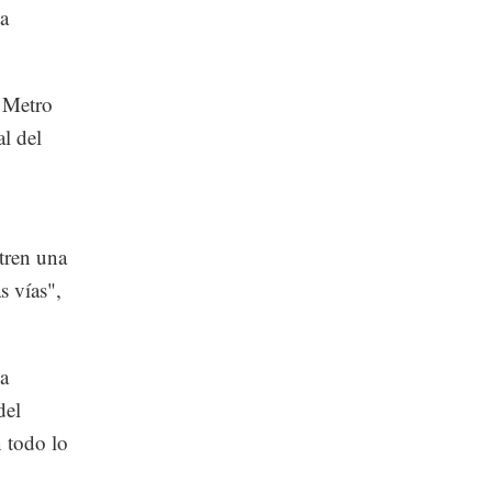
 a
l Metro
l del
tren una
s vías",
sa
del
n todo lo