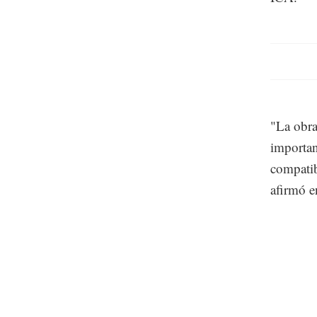
"La obra
importan
compatib
afirmó e