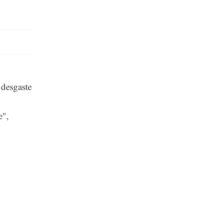
 desgaste
e",