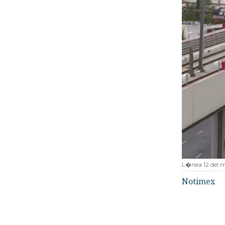
L�nea 12 del 
Notimex