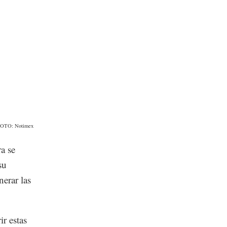
OTO: Notimex
a se
su
erar las
ir estas