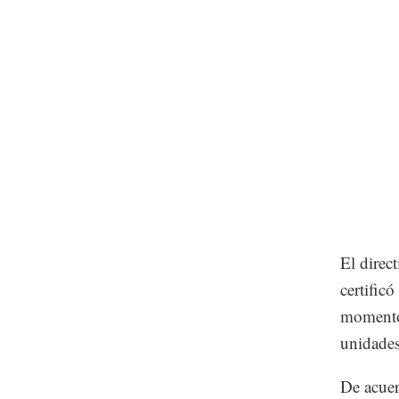
El direc
certific
momento 
unidades
De acuer