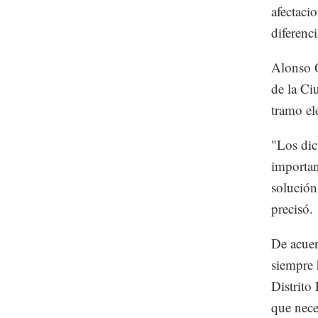
afectaci
diferenci
Alonso Q
de la Ci
tramo el
"Los dic
importan
solución
precisó.
De acuer
siempre 
Distrito
que nece