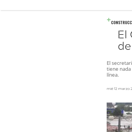
CONSTRUCC
El
de
El secretar
tiene nada 
línea.
mié 12 marzo 