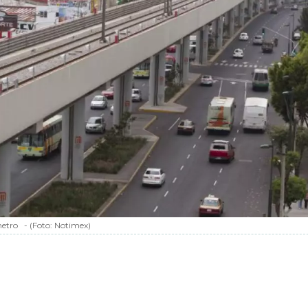
metro
-
(Foto:
Notimex
)