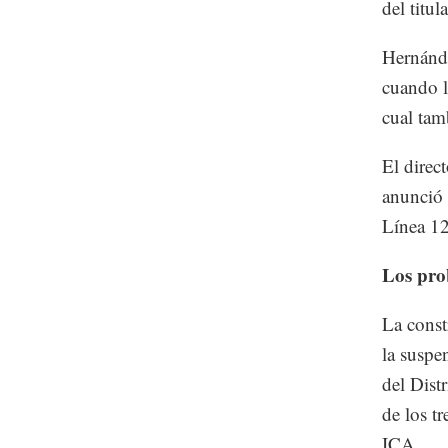
del titu
Hernánde
cuando l
cual tam
El direc
anunció 
Línea 12
Los pro
La const
la suspe
del Dist
de los t
ICA.