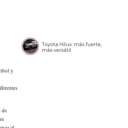
Toyota Hilux: más fuerte,
más versátil
utbol y
iferentes
s de
un
enza el