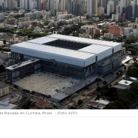
a Baixada, en Curitiba, Brasil
-
(Foto:
AFP
)