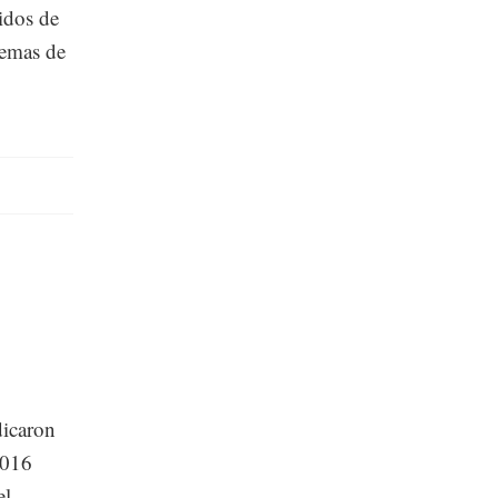
tidos de
temas de
dicaron
2016
el