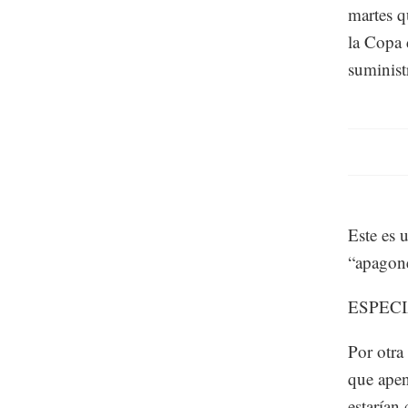
martes q
la Copa 
suministr
Este es 
“apagone
ESPEC
Por otra
que apen
estarían