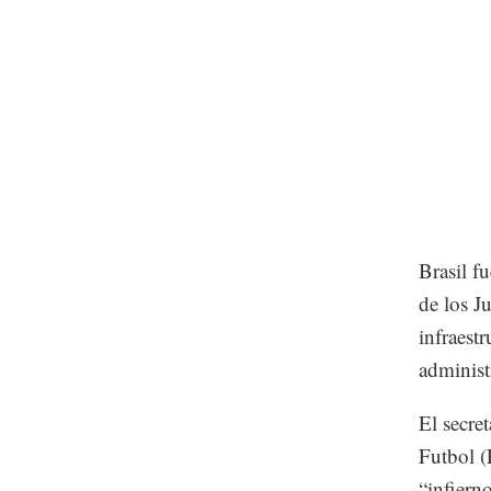
Brasil f
de los J
infraestr
administ
El secre
Futbol (
“infiern