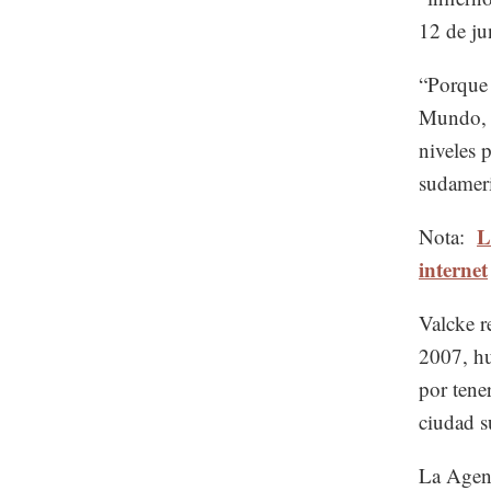
12 de ju
“Porque 
Mundo, y
niveles p
sudameri
L
Nota:
internet
Valcke r
2007, hu
por tene
ciudad s
La Agenc