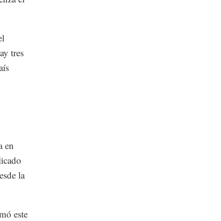
el
ay tres
aís
a en
licado
esde la
mó este