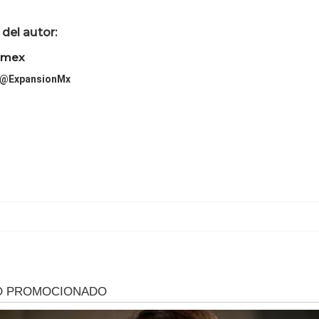
del autor:
imex
@ExpansionMx