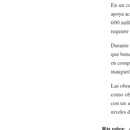
En un c
apoya ac
600 mill
requiere
Durante 
que bene
en compa
inauguró
Las obra
como obj
con un a
niveles 