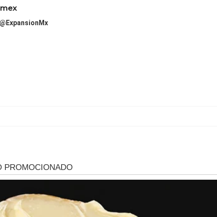
imex
@ExpansionMx