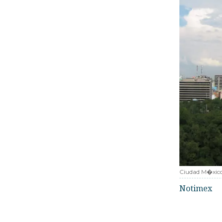
Ciudad M�xic
Notimex