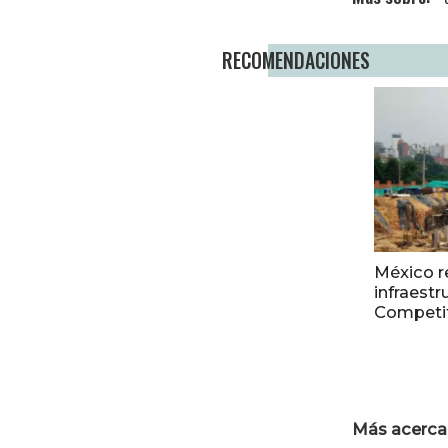
RECOMENDACIONES
México r
infraestr
Competit
Más acerca 