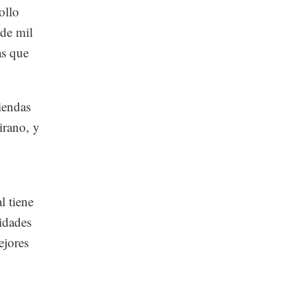
ollo
de mil
as que
iendas
irano, y
l tiene
idades
ejores