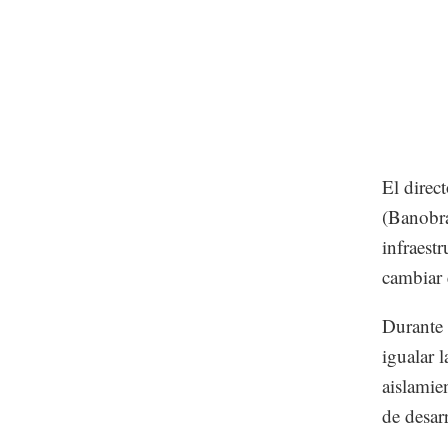
El direc
(Banobra
infraest
cambiar
Durante 
igualar 
aislamie
de desar