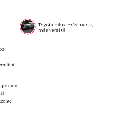
Toyota Hilux: más fuerte,
más versátil
os
ermitirá
a permite
el
izonte