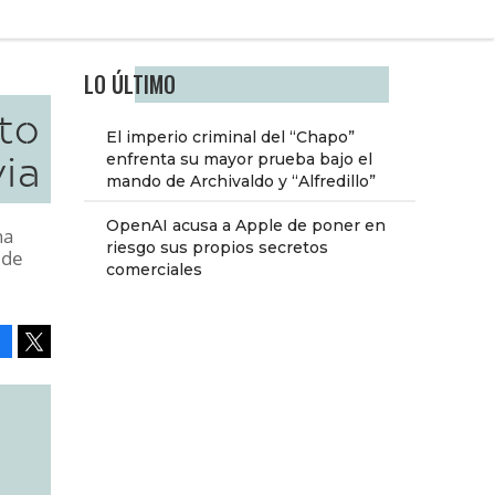
LO ÚLTIMO
lto
El imperio criminal del “Chapo”
ia
enfrenta su mayor prueba bajo el
mando de Archivaldo y “Alfredillo”
OpenAI acusa a Apple de poner en
na
riesgo sus propios secretos
 de
comerciales
Facebook
Tweet