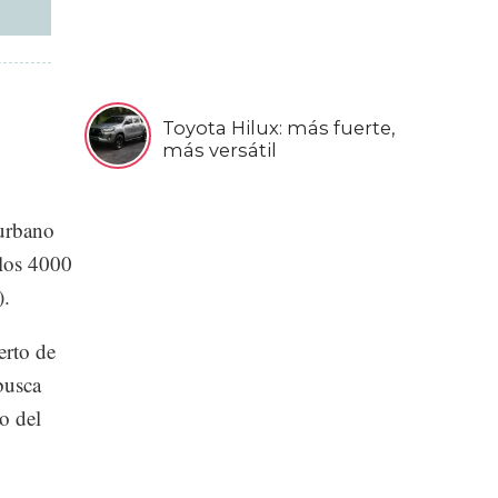
Toyota Hilux: más fuerte,
más versátil
rurbano
 los 4000
).
erto de
busca
o del