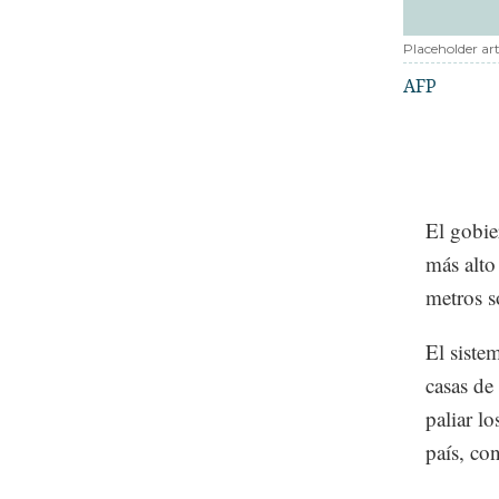
Placeholder art
AFP
El gobie
más alto
metros s
El siste
casas de
paliar l
país, co