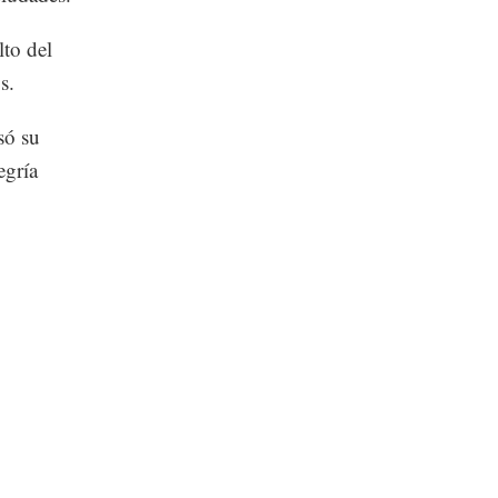
lto del
s.
só su
egría