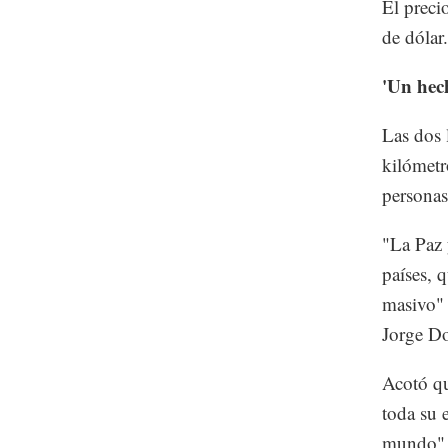
El preci
de dólar.
'Un hech
Las dos l
kilómetr
personas
"La Paz 
países, 
masivo" 
Jorge Do
Acotó qu
toda su e
mundo", 