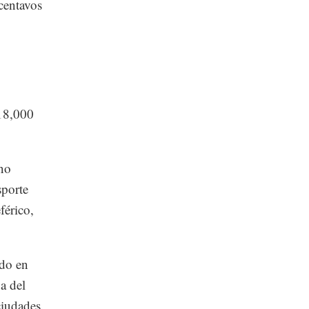
 centavos
9
 18,000
 no
sporte
férico,
ido en
ga del
iudades.