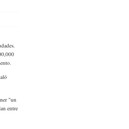
udades.
200,000
iento.
ñaló
ener "un
an entre