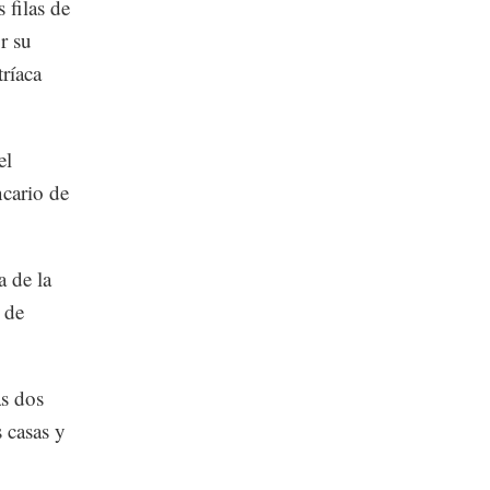
 filas de
r su
tríaca
el
ncario de
a de la
 de
as dos
 casas y