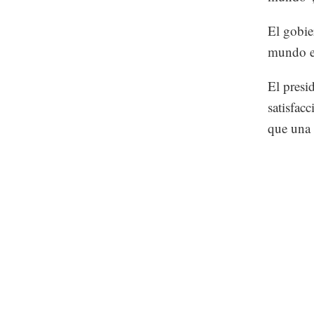
El gobie
mundo en
El presi
satisfac
que una 