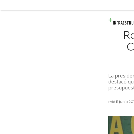
INFRAESTR
R
C
La preside
destacó que
presupuest
mié 11 junio 2