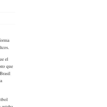
 forma
licos.
ue el
esto que
Brasil
ha
utbol
n estaba