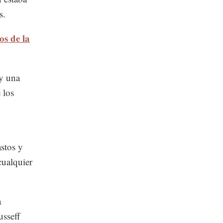
s.
os de la
y una
 los
astos y
cualquier
a
usseff