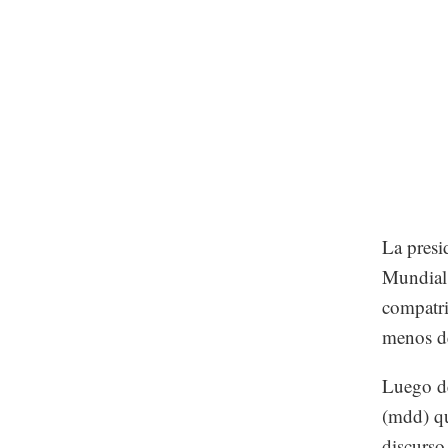
La presi
Mundial 
compatri
menos de
Luego de
(mdd) qu
discurso