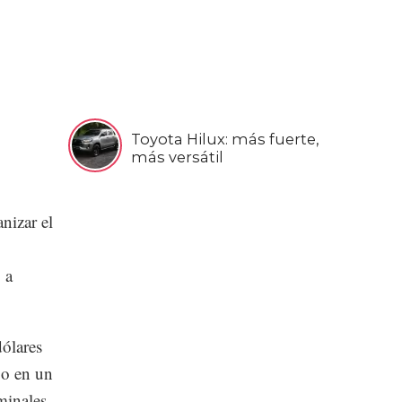
Toyota Hilux: más fuerte,
más versátil
nizar el
 a
dólares
jo en un
rminales