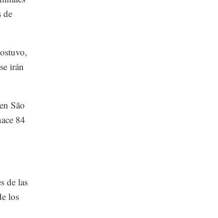
s de
sostuvo,
se irán
 en São
hace 84
s de las
de los