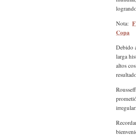
logrando
F
Nota:
Copa
Debido a
larga hi
altos co
resultado
Rousseff
prometió
irregular
Recordan
bienveni