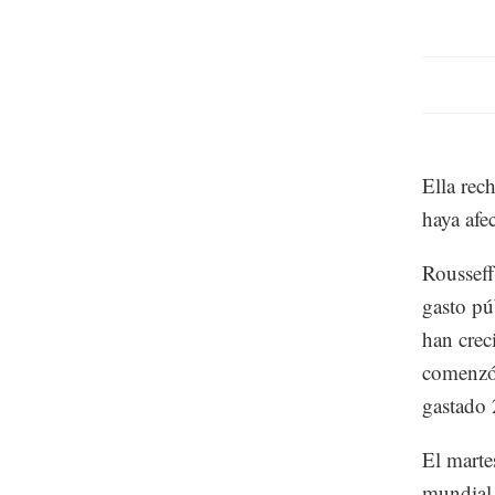
Ella rec
haya afe
Rousseff
gasto pú
han crec
comenzó 
gastado 
El marte
mundial,