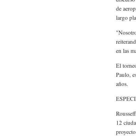
de aerop
largo pla
"Nosotro
reiteran
en las ma
El torne
Paulo, e
años.
ESPEC
Rousseff
12 ciuda
proyecto