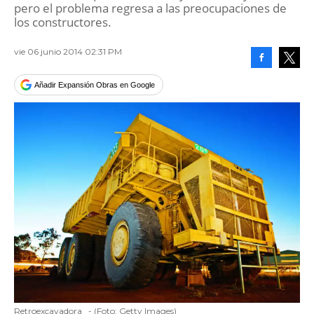
pero el problema regresa a las preocupaciones de
los constructores.
vie 06 junio 2014 02:31 PM
Facebook
Tweet
Añadir Expansión Obras en Google
Retroexcavadora
-
(Foto:
Getty Images
)