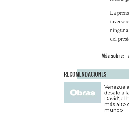
La prens
inversor
ninguna 
del pres
RECOMENDACIONES
Venezuel
desaloja l
David', el 
más alto 
mundo