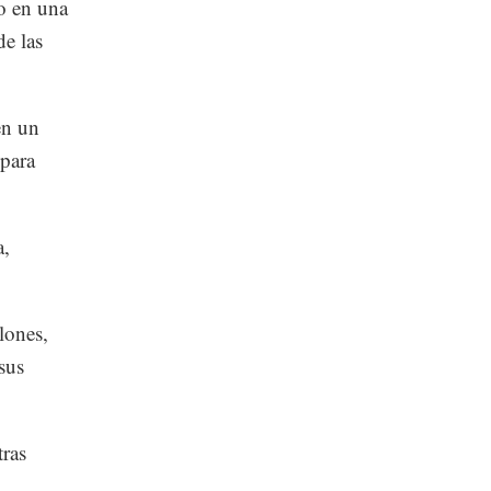
po en una
de las
en un
para
a,
llones,
sus
tras