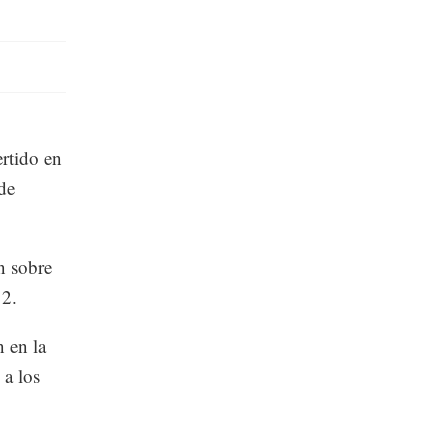
ertido en
de
n sobre
12.
n en la
 a los