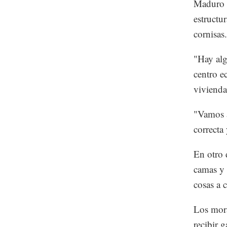
Maduro d
estructur
cornisas.
"Hay al
centro e
vivienda
"Vamos a
correcta
En otro d
camas y 
cosas a 
Los mora
recibir 