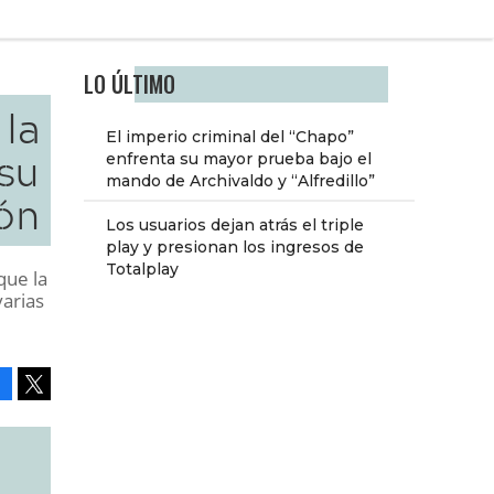
LO ÚLTIMO
 la
El imperio criminal del “Chapo”
 su
enfrenta su mayor prueba bajo el
mando de Archivaldo y “Alfredillo”
ón
Los usuarios dejan atrás el triple
play y presionan los ingresos de
Totalplay
que la
varias
Facebook
Tweet