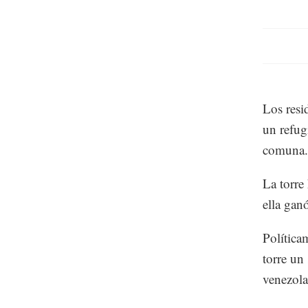
Los resi
un refug
comuna.
La torre
ella gan
Política
torre un
venezola