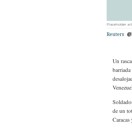
Placeholder art
Reuters
@
Un rasca
barriada
desaloja
Venezuel
Soldados
de un to
Caracas 