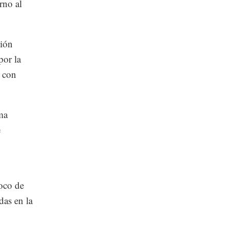
rno al
ción
por la
, con
ma
e
oco de
das en la