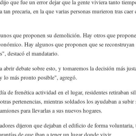
ijo que fue un error dejar que la gente viviera tanto tiem
a tan precaria, en la que varias personas murieron tras caer 
gunos que proponen su demolición. Hay otros que propon
conómico. Hay algunos que proponen que se reconstruyan 
s", destacó el mandatario.
 abrir debate sobre esto, y tomaremos la decisión más just
 y lo más pronto posible", agregó.
ía de frenética actividad en el lugar, residentes retiraban si
otras pertenencias, mientras soldados los ayudaban a subir 
camiones para llevarlas a sus nuevos hogares.
dores dijeron que dejaban el edificio de forma voluntaria, 
garantías de que iban a tener un lugar donde vivir.