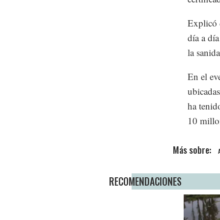
Explicó q
día a dí
la sanid
En el ev
ubicadas
ha tenid
10 millo
RECOMENDACIONES