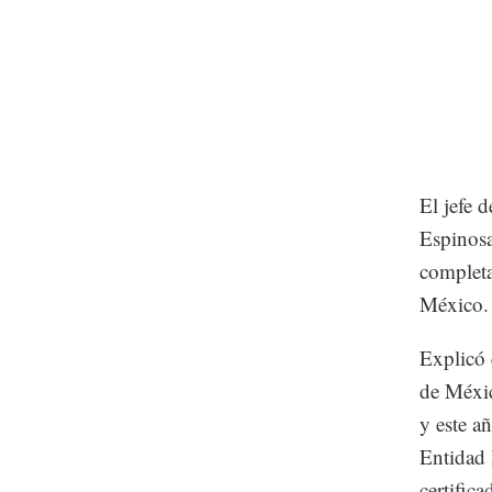
El jefe 
Espinosa
completa
México.
Explicó 
de Méxic
y este añ
Entidad 
certifica