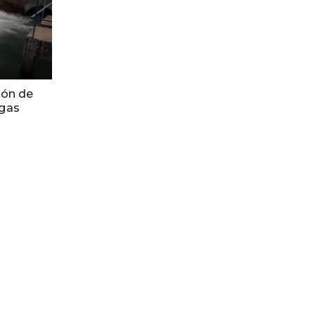
ión de
 gas