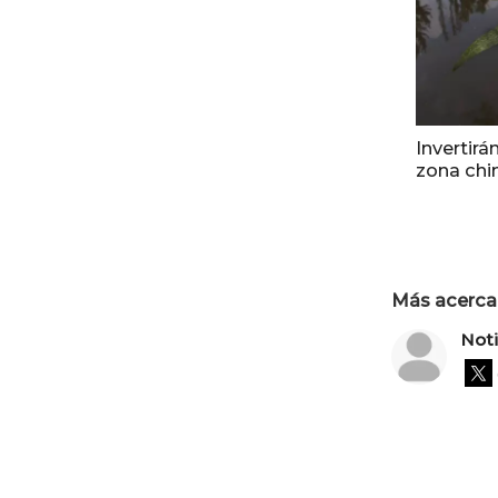
Invertir
zona chi
Más acerca 
Not