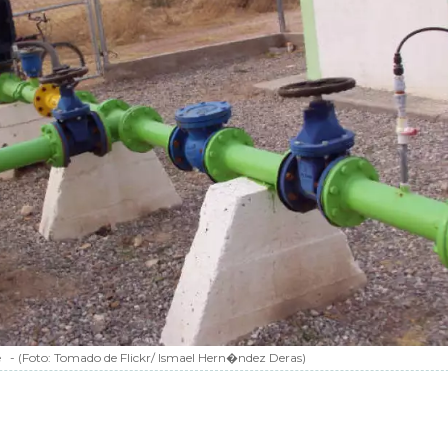
e
-
(Foto:
Tomado de Flickr/ Ismael Hern�ndez Deras
)