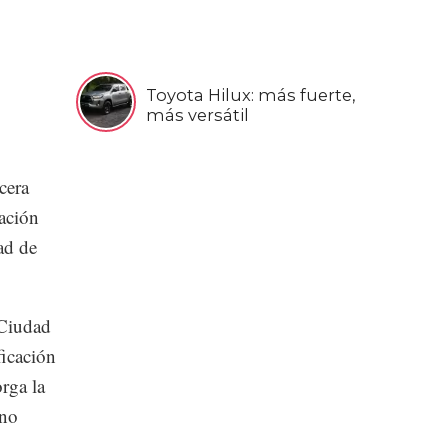
Toyota Hilux: más fuerte,
más versátil
cera
cación
ad de
 Ciudad
ficación
orga la
ano