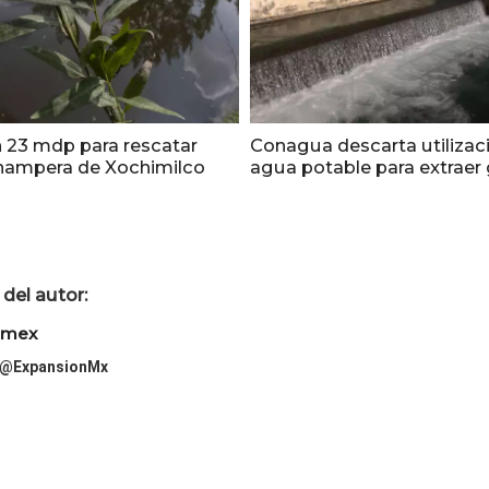
án 23 mdp para rescatar
Conagua descarta utilizac
nampera de Xochimilco
agua potable para extraer
del autor:
imex
@ExpansionMx