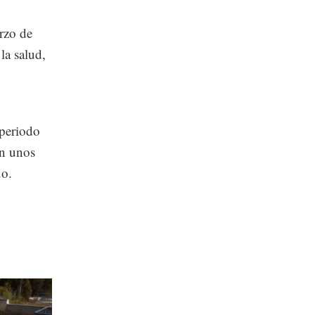
erzo de
la salud,
 periodo
án unos
uo.