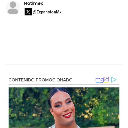
Notimex
@ExpansionMx