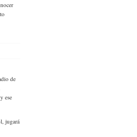
onocer
to
adio de
 y ese
l, jugará