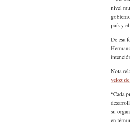
nivel mu
gobierno
país y e
De esa f
Hermano 
intenció
Nota rel
veloz d
“Cada pr
desarrol
su organ
en térmi