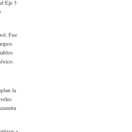
el Eje 3
e
bol. Fue
quipos
iablos
éxico.
plan la
iveles
cuentra
ortivos a