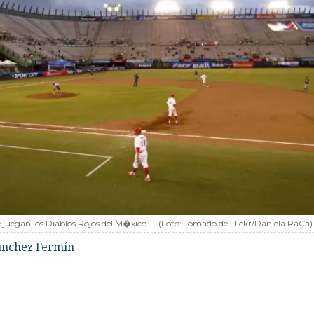
e juegan los Diablos Rojos del M�xico
-
(Foto:
Tomado de Flickr/Daniela RaCa
)
Sánchez Fermín