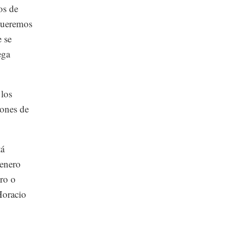
os de
 queremos
e se
ega
 los
lones de
tá
 enero
ero o
Horacio