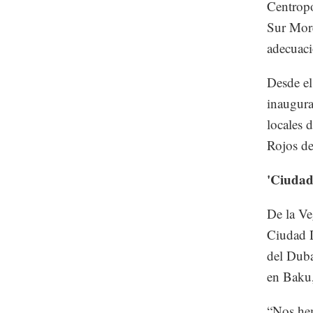
Centropo
Sur More
adecuaci
Desde el
inaugura
locales 
Rojos de
'Ciudad
De la Ve
Ciudad D
del Duba
en Baku
“Nos hem