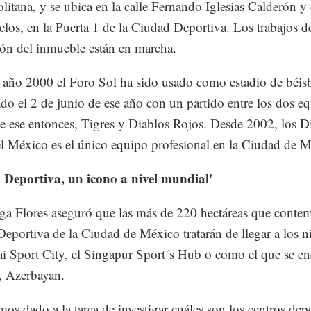
litana, y se ubica en la calle Fernando Iglesias Calderón y 
los, en la Puerta 1 de la Ciudad Deportiva. Los trabajos d
ón del inmueble están en marcha.
 año 2000 el Foro Sol ha sido usado como estadio de béis
do el 2 de junio de ese año con un partido entre los dos e
de ese entonces, Tigres y Diablos Rojos. Desde 2002, los D
l México es el único equipo profesional en la Ciudad de M
 Deportiva, un icono a nivel mundial'
ga Flores aseguró que las más de 220 hectáreas que contem
eportiva de la Ciudad de México tratarán de llegar a los n
i Sport City, el Singapur Sport´s Hub o como el que se en
, Azerbayan.
os dado a la tarea de investigar cuáles son los centros dep