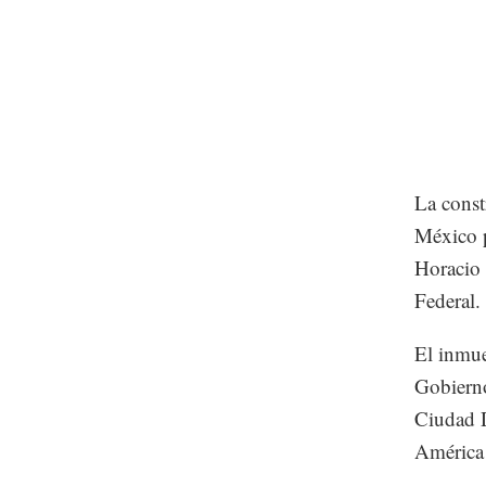
La const
México p
Horacio 
Federal
El inmue
Gobierno
Ciudad 
América 