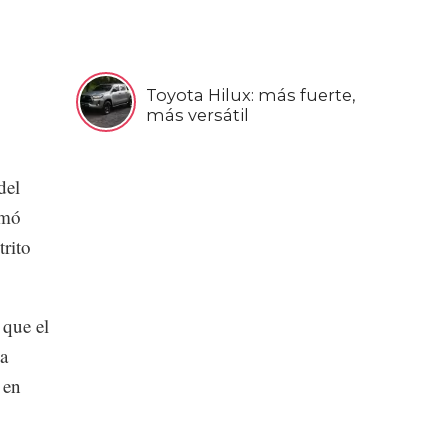
Toyota Hilux: más fuerte,
más versátil
del
rmó
trito
 que el
la
 en