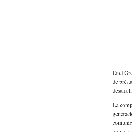
Enel Gre
de prést
desarrol
La compa
generaci
comunica
una gara