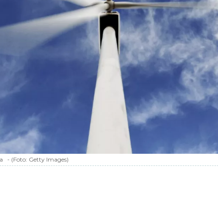
a
-
(Foto:
Getty Images
)