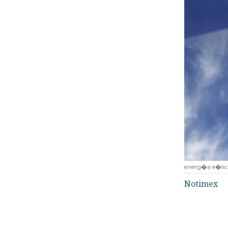
energ�a e�lic
Notimex