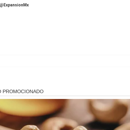
@ExpansionMx