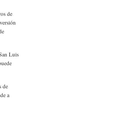
ros de
versión
de
 San Luis
puede
s de
ede a