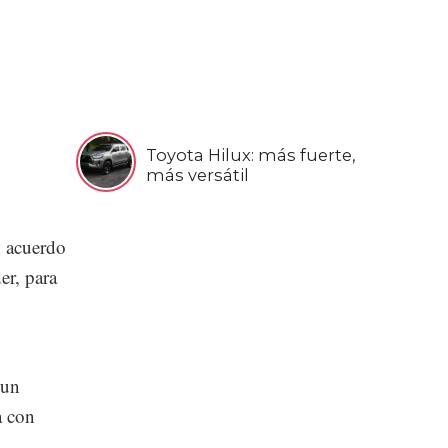
Toyota Hilux: más fuerte,
más versátil
n acuerdo
er, para
 un
a con