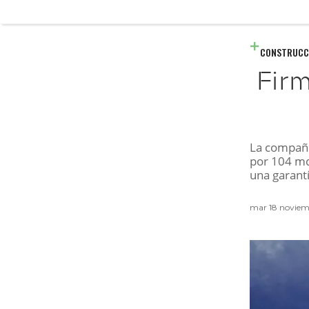
CONSTRUCC
Firm
La compañí
por 104 md
una garant
mar 18 noviem