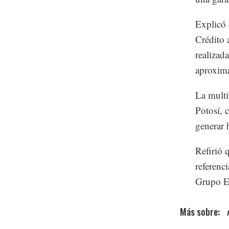
Explicó 
Crédito 
realizad
aproxima
La multi
Potosí, 
generar 
Refirió q
referenc
Grupo E