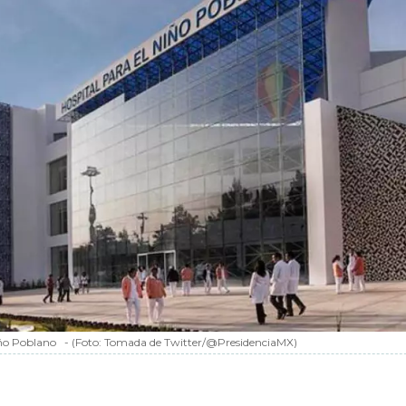
iño Poblano
-
(Foto:
Tomada de Twitter/@PresidenciaMX
)