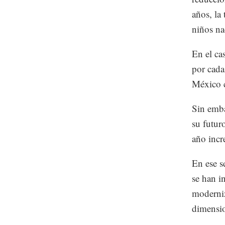
años, la
niños na
En el ca
por cada
México c
Sin emba
su futur
año incr
En ese s
se han i
moderniz
dimensi