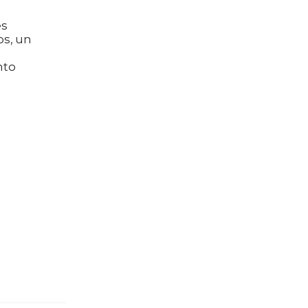
es
os, un
nto