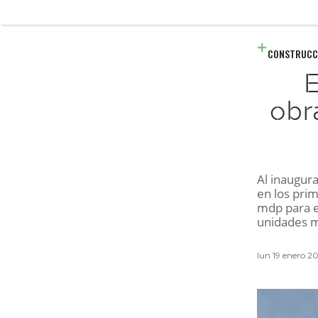
CONSTRUCC
E
obr
Al inaugura
en los pri
mdp para e
unidades m
lun 19 enero 2