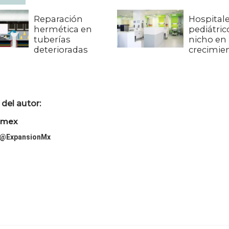
Reparación
Hospital
hermética en
pediátric
tuberías
nicho en
deterioradas
crecimie
del autor:
imex
@ExpansionMx