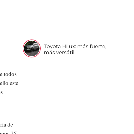
Toyota Hilux: más fuerte,
más versátil
de todos
llo este
es
ria de
timos 25