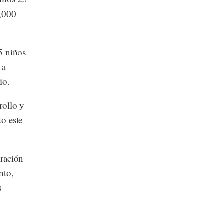
1,000
5 niños
 a
io.
rollo y
o este
tración
nto,
s