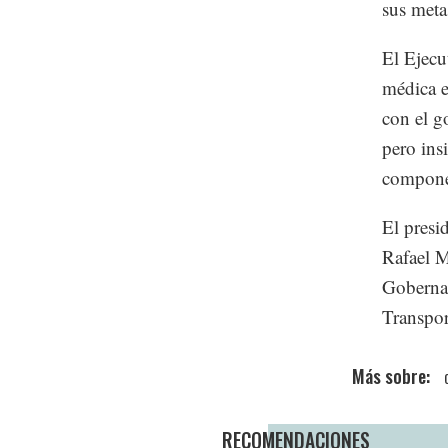
sus meta
El Ejecu
médica e
con el g
pero ins
compone
El presi
Rafael M
Goberna
Transpor
RECOMENDACIONES