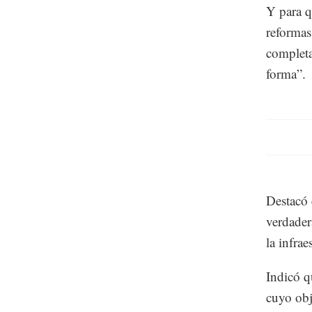
Y para q
reformas 
completa
forma”.
Destacó 
verdader
la infrae
Indicó q
cuyo obj