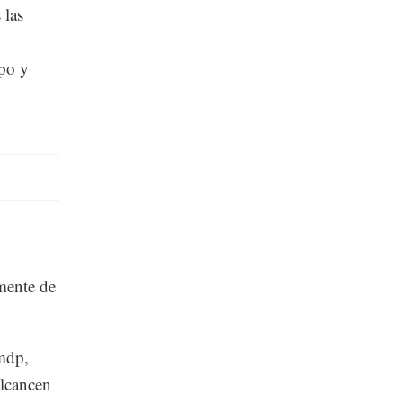
 las
po y
mente de
 mdp,
alcancen