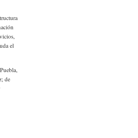
tructura
nación
vicios,
uda el
 Puebla,
z; de
y