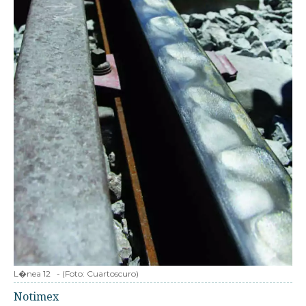
L�nea 12
-
(Foto:
Cuartoscuro
)
Notimex