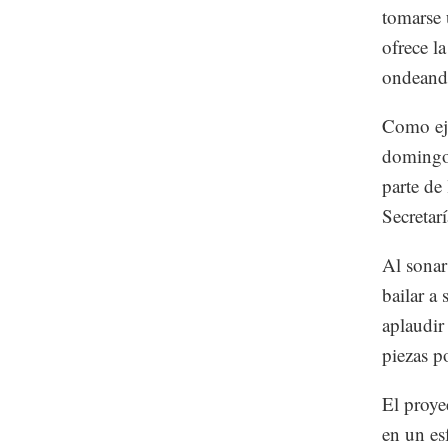
tomarse 
ofrece l
ondeando
Como eje
domingo,
parte de
Secretar
Al sonar
bailar a
aplaudir
piezas p
El proye
en un es