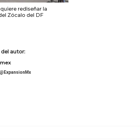
quiere rediseñar la
del Zócalo del DF
del autor:
imex
@ExpansionMx