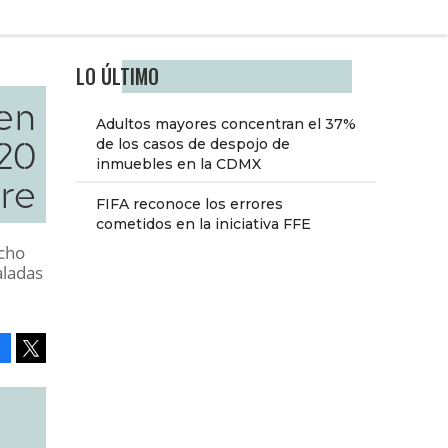
LO ÚLTIMO
en
Adultos mayores concentran el 37%
20
de los casos de despojo de
inmuebles en la CDMX
re
FIFA reconoce los errores
cometidos en la iniciativa FFE
cho
aladas
Facebook
Tweet