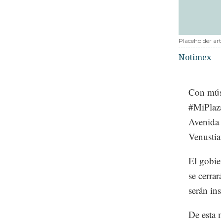
Placeholder art
Notimex
Con músi
#MiPlaza
Avenida 
Venustia
El gobie
se cerra
serán ins
De esta 