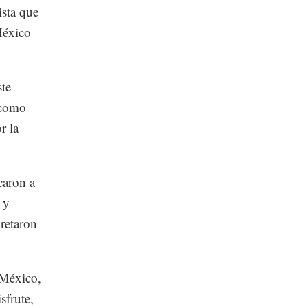
ista que
México
te
 como
r la
caron a
 y
pretaron
 México,
sfrute,