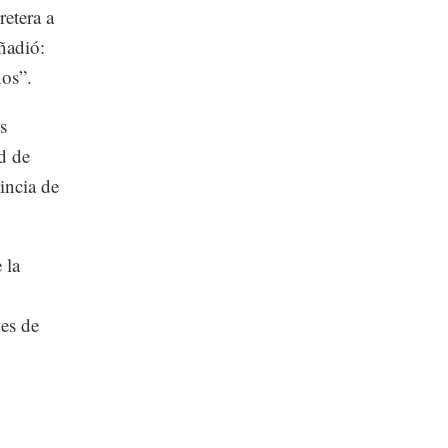
retera a
ñadió:
nos”.
s
d de
incia de
 la
es de