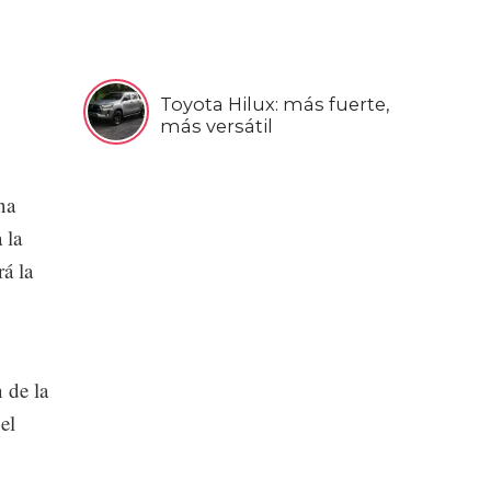
Toyota Hilux: más fuerte,
más versátil
na
 la
á la
 de la
el