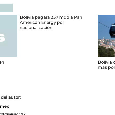
Bolivia pagará 357 mdd a Pan
American Energy por
nacionalización
en
Bolivia 
más po
del autor:
imex
@ExpansionMx