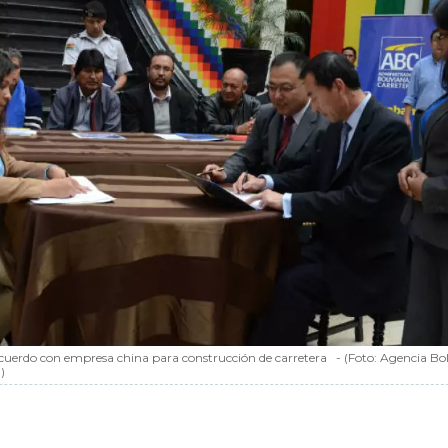
acuerdo con empresa china para construcción de carretera
-
(Foto:
Agencia Bol
n
)