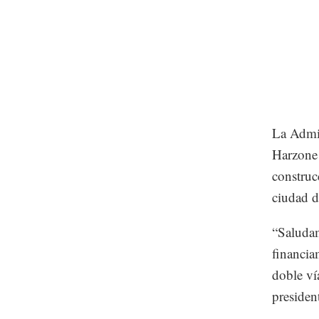
La Admin
Harzone 
construc
ciudad d
“Saludam
financia
doble vía
presiden