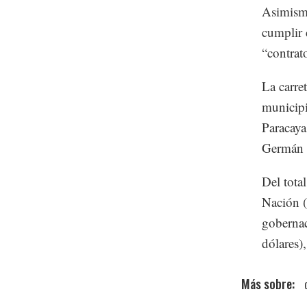
Asimismo
cumplir 
“contrat
La carre
municipi
Paracaya
Germán 
Del total
Nación (
gobernac
dólares)