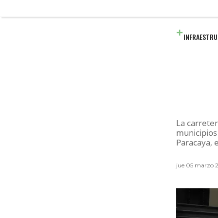
INFRAESTR
La carreter
municipios
Paracaya, e
jue 05 marzo 