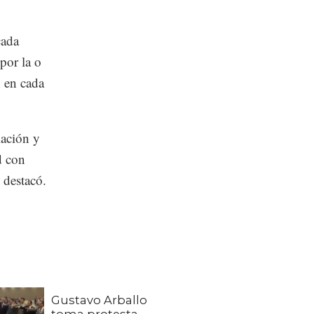
cada
 por la o
n en cada
lación y
d con
 destacó.
Gustavo Arballo