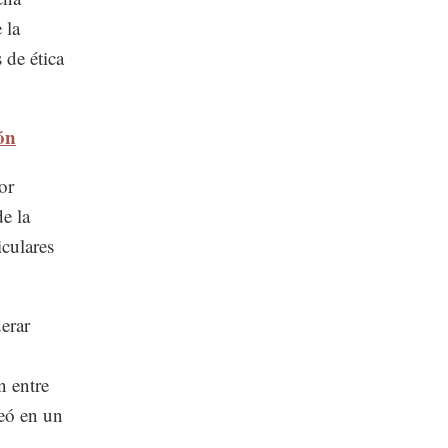
 la
 de ética
ón
or
e la
iculares
erar
n entre
teó en un