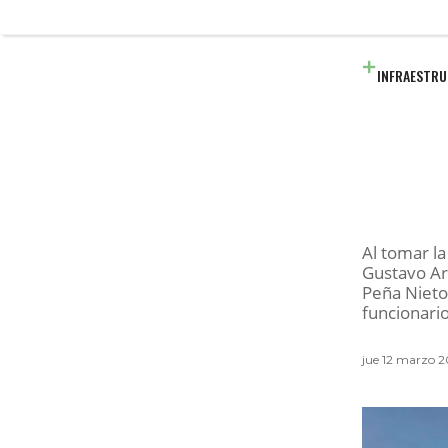
INFRAESTR
Al tomar l
Gustavo Arb
Peña Nieto 
funcionario
jue 12 marzo 