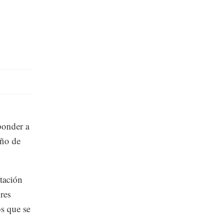
ponder a
eño de
tación
res
os que se