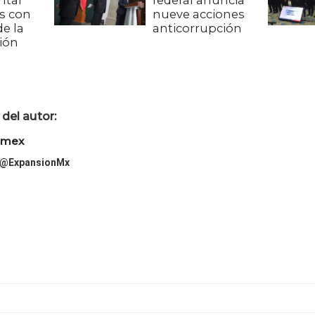
ntar
federal anuncia
es con
nueve acciones
de la
anticorrupción
ión
del autor:
imex
@ExpansionMx