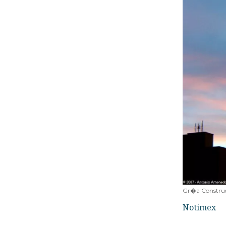
Gr�a Constru
Notimex