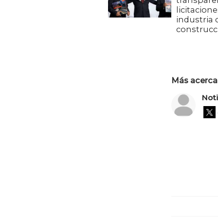
transpare
licitacion
industria 
construcc
Más acerca 
Not