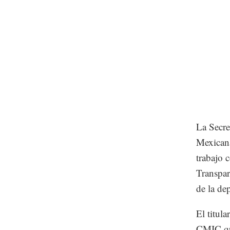
La Secre
Mexicana
trabajo 
Transpar
de la de
El titul
CMIC que