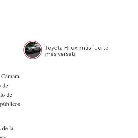
Toyota Hilux: más fuerte,
más versátil
a Cámara
o de
olo de
 públicos
 de la
eña