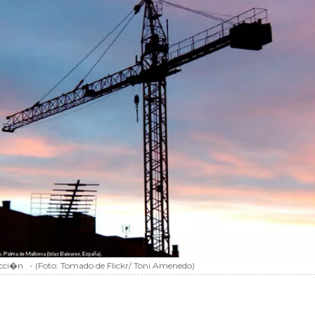
cci�n
-
(Foto:
Tomado de Flickr/ Toni Amenedo
)