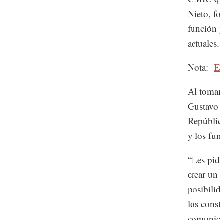
Nieto, f
función 
actuales.
E
Nota:
Al tomar
Gustavo 
Repúblic
y los fu
“Les pid
crear un
posibili
los cons
comunic