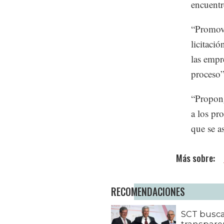
encuentr
“Promova
licitació
las empr
proceso”
“Propong
a los pr
que se a
RECOMENDACIONES
SCT busc