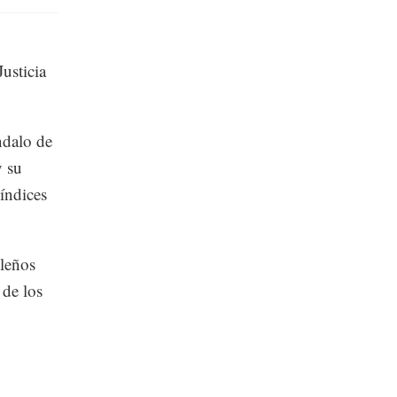
Justicia
ndalo de
y su
índices
ileños
 de los