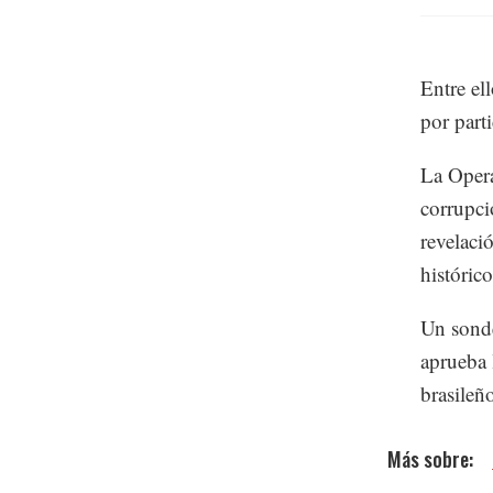
Entre el
por part
La Opera
corrupció
revelaci
histórico
Un sonde
aprueba 
brasileñ