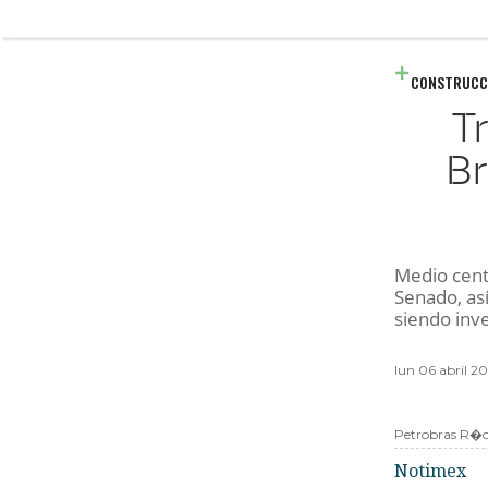
CONSTRUCC
T
Br
Medio cente
Senado, as
siendo inve
lun 06 abril 2
Petrobras R�o
Notimex