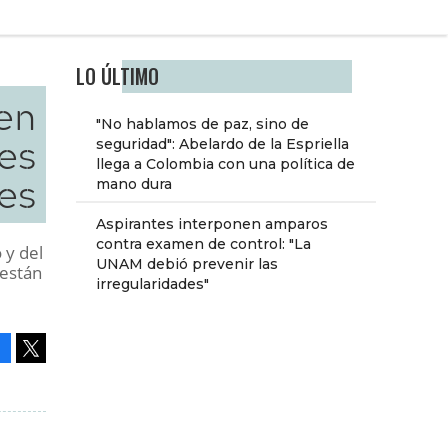
LO ÚLTIMO
 en
"No hablamos de paz, sino de
res
seguridad": Abelardo de la Espriella
llega a Colombia con una política de
es
mano dura
Aspirantes interponen amparos
contra examen de control: "La
 y del
UNAM debió prevenir las
 están
irregularidades"
Facebook
Tweet