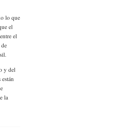
do lo que
que el
entre el
 de
il.
o y del
 están
de
e la