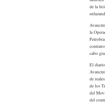
de la li
enlazando
Avancini
la Opera
Petrobra
contrato
cabo gra
El diari
Avancini
de reale
de los T
del Movi
del cont