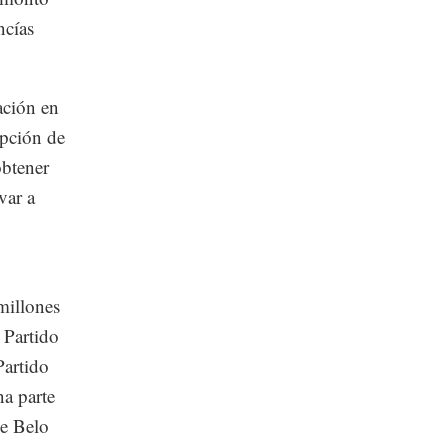
ncías
ación en
upción de
obtener
var a
millones
 Partido
Partido
a parte
de Belo