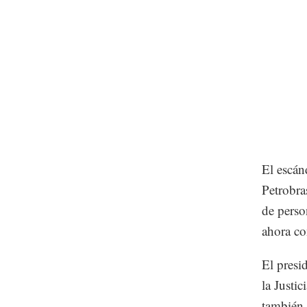
El escán
Petrobra
de perso
ahora co
El presi
la Justi
también 