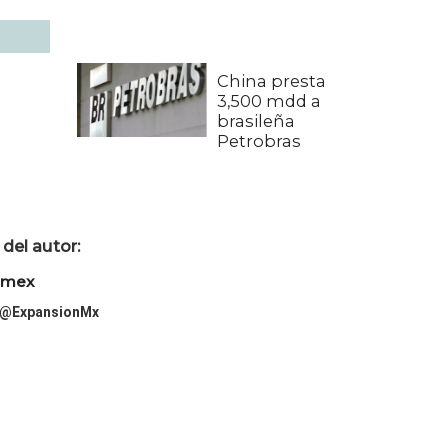
China presta
3,500 mdd a
brasileña
Petrobras
del autor:
imex
@ExpansionMx