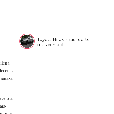
Toyota Hilux: más fuerte,
más versátil
ileña
decenas
amenaza
eveló a
aís-
l monto