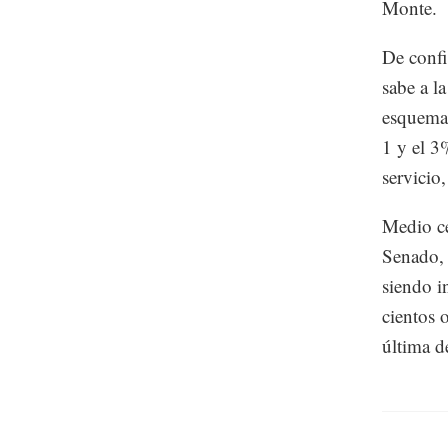
Monte.
De confi
sabe a l
esquema 
1 y el 3
servicio
Medio ce
Senado, 
siendo i
cientos 
última d