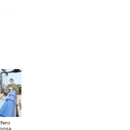
fero
rmosa