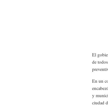
El gobie
de todos
preventi
En un c
encabezó
y munici
ciudad d