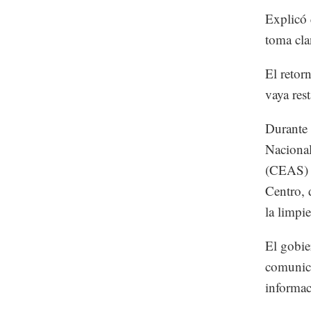
Explicó 
toma cla
El retor
vaya res
Durante 
Nacional
(CEAS) 
Centro, 
la limpi
El gobie
comunica
informac