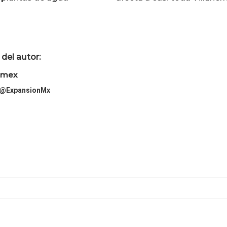
del autor:
imex
@ExpansionMx