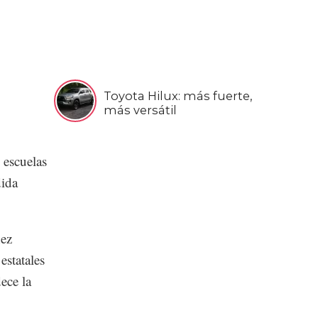
Toyota Hilux: más fuerte,
más versátil
 escuelas
dida
nez
estatales
ece la