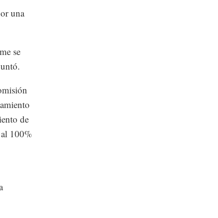
por una
rme se
puntó.
Comisión
eamiento
iento de
o al 100%
a