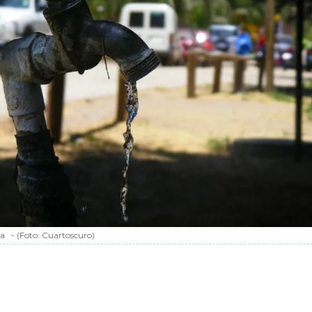
ua
-
(Foto:
Cuartoscuro
)