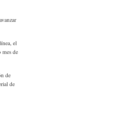
 avanzar
ínea, el
mo mes de
ón de
rial de