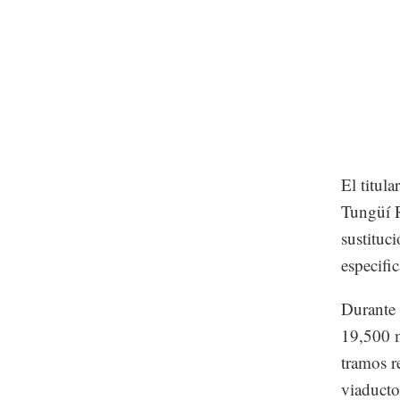
El titula
Tungüí R
sustituc
especifi
Durante 
19,500 m
tramos r
viaducto