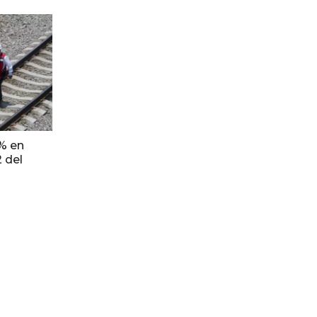
% en
2 del