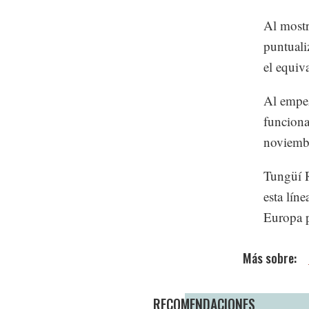
Al mostr
puntuali
el equiv
Al empez
funciona
noviemb
Tungüí R
esta lín
Europa p
RECOMENDACIONES