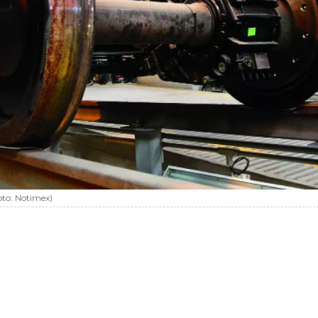
oto:
Notimex
)