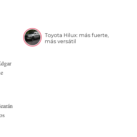
Toyota Hilux: más fuerte,
más versátil
 Édgar
de
learán
os