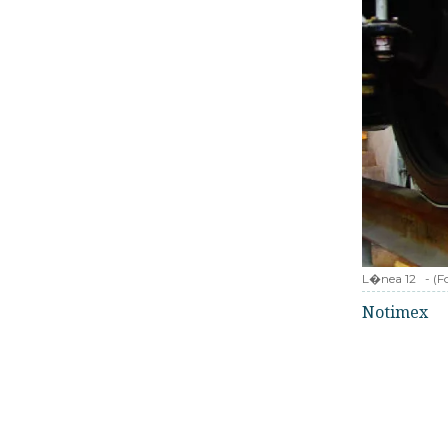
L�nea 12
-
(F
Notimex