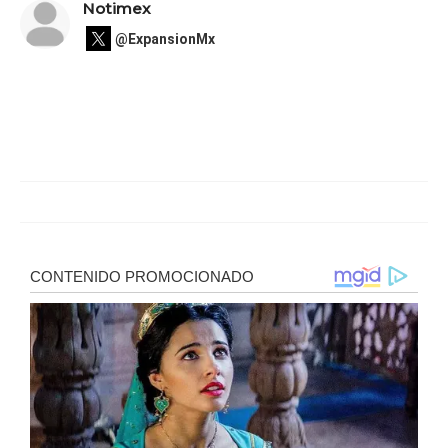
Notimex
@ExpansionMx