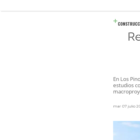
CONSTRUCC
Re
En Los Pino
estudios co
macroproye
mar 07 julio 2