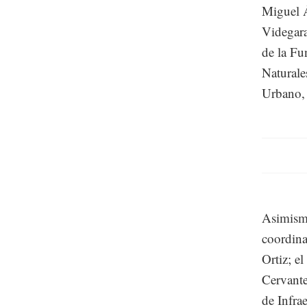
Miguel Á
Videgara
de la Fu
Naturale
Urbano, 
Asimismo
coordina
Ortiz; e
Cervante
de Infra