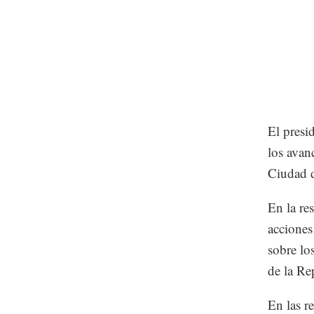
El presi
los avan
Ciudad d
En la re
acciones 
sobre lo
de la Re
En las re