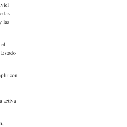
viel
e las
y las
 el
l Estado
mplir con
a activa
n,