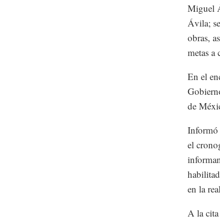
Miguel Á
Ávila; s
obras, as
metas a 
En el en
Gobierno
de Méxic
Informó 
el crono
informan
habilitad
en la rea
A la cit