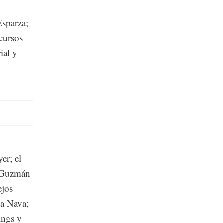
sparza;
cursos
ial y
er; el
o Guzmán
ejos
da Nava;
ings y