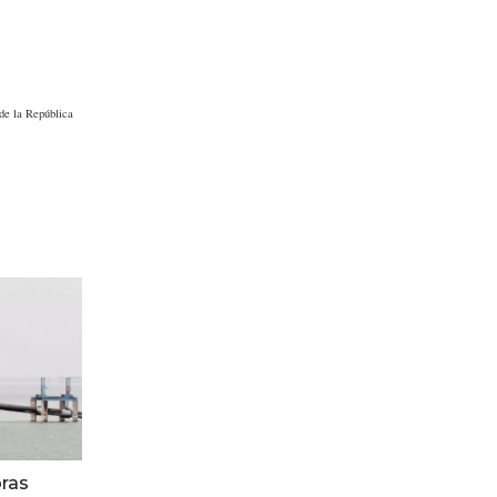
de la República
ras