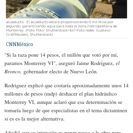
acueducto
El acueducto estará proporcionando 5 mil litros por
segundo, garantizando agua para toda la zona metropolitana de
Monterrey.
(Foto:
Foto: Shutterstock<br/>Foto redes: Gustavo
Graf/Reuters, Shutterstock
)
CNNMéxico
"Si la raza pone 14 pesos, el millón que votó por mí,
paramos Monterrey VI", aseguró Jaime Rodríguez,
el
Bronco,
gobernador electo de Nuevo León.
Rodriguez explicó que costaría aproximadamente unos 14
millones de pesos (mdp) deshacer el plan hidráulico
Monterrey VI, aunque aclaró que esa determinación se
tomaría luego de que especialistas en el tema dictaminen
si es es la mejor alternativa.
Añadió que su intención es poner pausa a la obra para