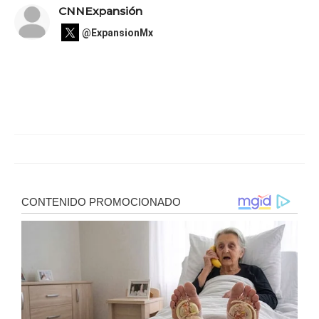
CNNExpansión
@ExpansionMx