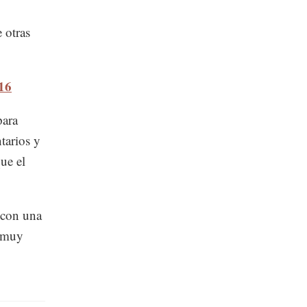
 otras
016
para
tarios y
ue el
a con una
 "muy