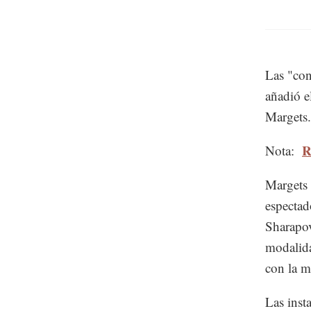
Las "con
añadió e
Margets.
R
Nota:
Margets 
espectad
Sharapov
modalida
con la m
Las inst