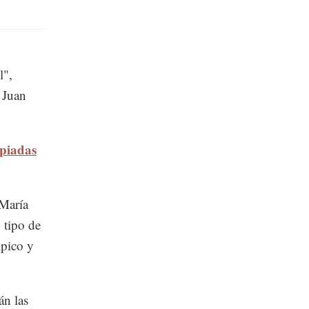
l",
, Juan
mpiadas
 María
 tipo de
mpico y
án las