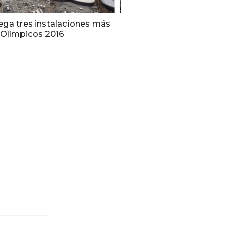
ega tres instalaciones más
Hoteleros de Río prevén cr
 Olímpicos 2016
sector tras los Olímpicos