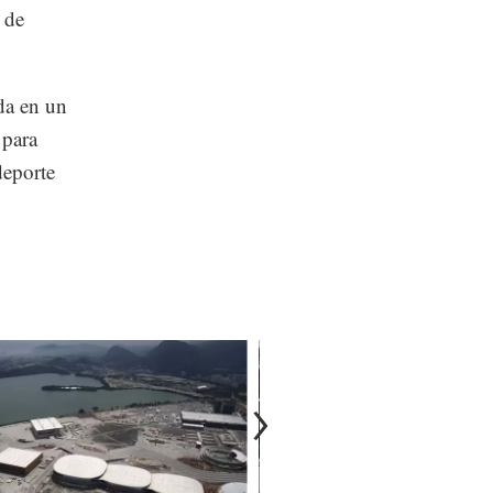
 de
ida en un
 para
deporte