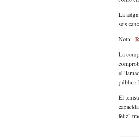
La asign
seis can
R
Nota:
La compe
comproba
el llama
público 
El tenis
capacida
feliz" tr