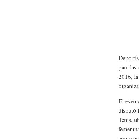
Deportis
para las
2016, la
organiza
El event
disputó 
Tenis, u
femenina
como en 