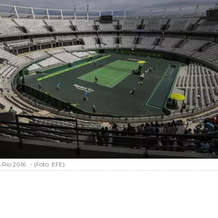
s Rio 2016
-
(Foto:
EFE
)