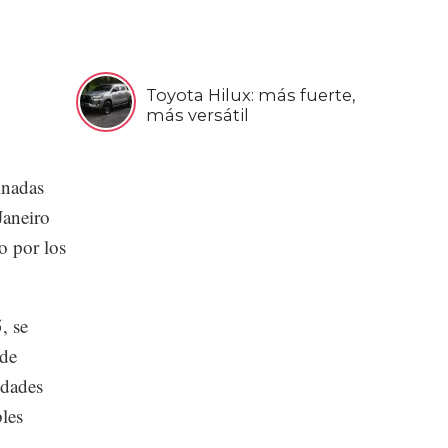
Toyota Hilux: más fuerte,
más versátil
inadas
Janeiro
o por los
, se
 de
idades
bles