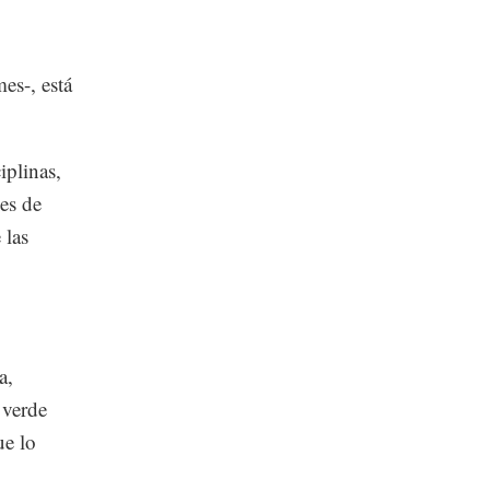
es-, está
iplinas,
es de
 las
a,
 verde
ue lo