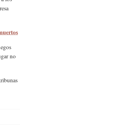
resa
muertos
uegos
ugar no
tribunas