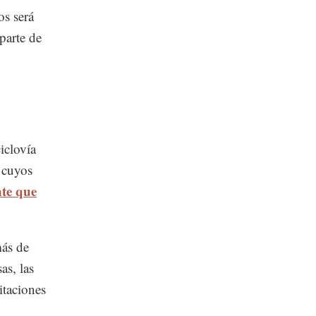
os será
parte de
iclovía
 cuyos
nte que
más de
as, las
itaciones