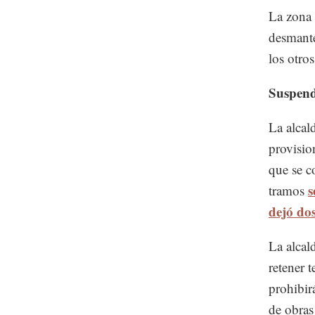
La zona 
desmante
los otro
Suspend
La alcal
provisio
que se c
s
tramos
dejó do
La alcal
retener 
prohibir
de obras