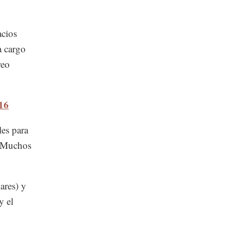
acios
a cargo
reo
016
les para
. Muchos
ares) y
y el