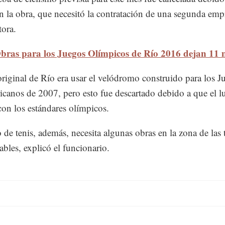
en la obra, que necesitó la contratación de una segunda emp
tora.
bras para los Juegos Olímpicos de Río 2016 dejan 11 
original de Río era usar el velódromo construido para los J
canos de 2007, pero esto fue descartado debido a que el l
on los estándares olímpicos.
o de tenis, además, necesita algunas obras en la zona de las 
bles, explicó el funcionario.