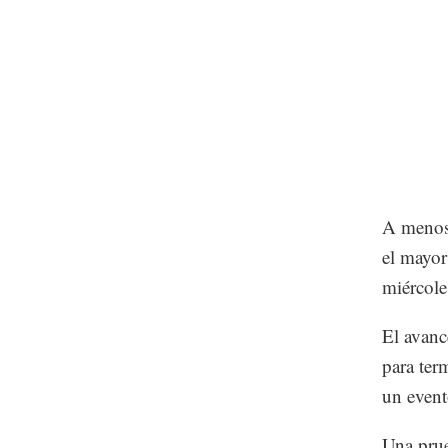
A menos 
el mayor
miércole
El avanc
para ter
un event
Una prue