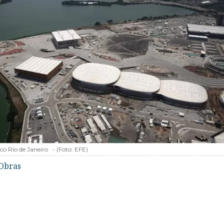
o Río de Janeiro
-
(Foto:
EFE
)
Obras