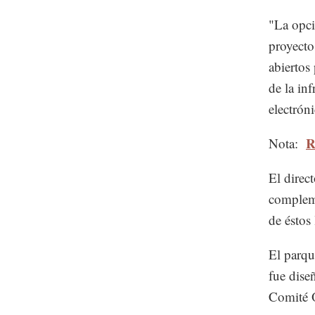
"La opci
proyecto
abiertos
de la in
electrón
R
Nota:
El direc
compleme
de éstos 
El parqu
fue dise
Comité O