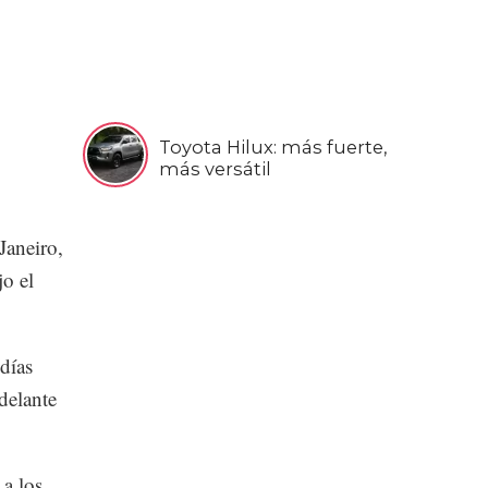
Toyota Hilux: más fuerte,
más versátil
Janeiro,
jo el
días
delante
 a los