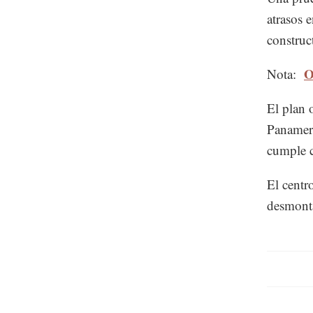
atrasos 
construc
O
Nota:
El plan 
Panameri
cumple c
El centr
desmonta