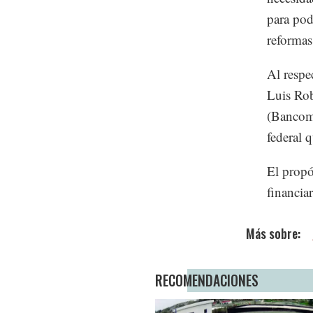
para pod
reformas
Al respe
Luis Rob
(Bancome
federal 
El propó
financia
RECOMENDACIONES