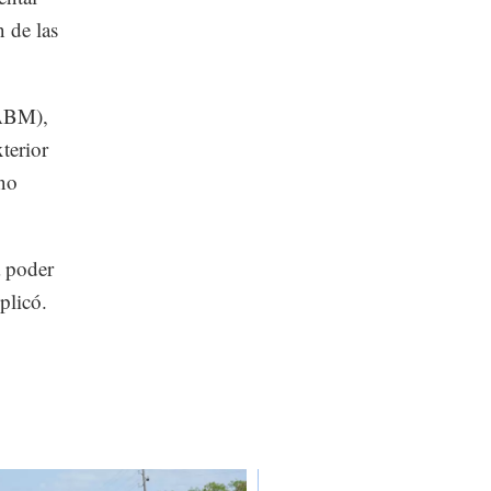
 de las
(ABM),
terior
rno
a poder
plicó.