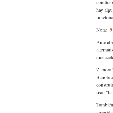
condicio
hay algu
funciona
9
Nota:
Ante el 
alternati
que acel
Zamora T
Banobras
construi
sean "ba
También 
necesida