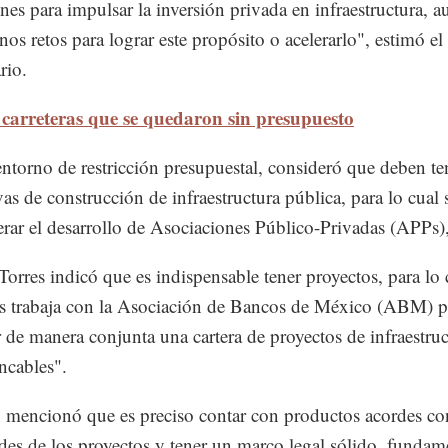
nes para impulsar la inversión privada en infraestructura, 
nos retos para lograr este propósito o acelerarlo", estimó el
rio.
 carreteras que se quedaron sin presupuesto
entorno de restricción presupuestal, consideró que deben te
vas de construcción de infraestructura pública, para lo cual 
erar el desarrollo de Asociaciones Público-Privadas (APPs),
orres indicó que es indispensable tener proyectos, para lo 
 trabaja con la Asociación de Bancos de México (ABM) p
r de manera conjunta una cartera de proyectos de infraestru
ncables".
mencionó que es preciso contar con productos acordes con
des de los proyectos y tener un marco legal sólido, fundam