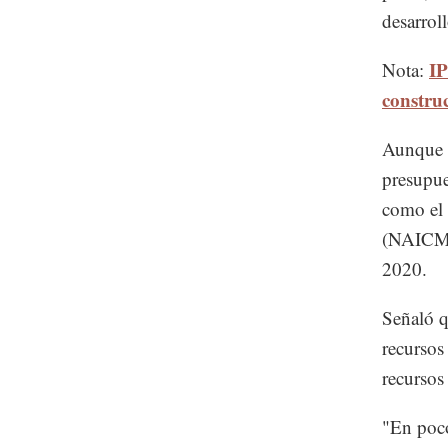
desarrol
IP
Nota:
constru
Aunque h
presupue
como el 
(NAICM) 
2020.
Señaló q
recursos
recursos
"En poco