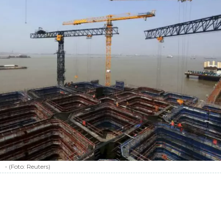
a
-
(Foto:
Reuters
)