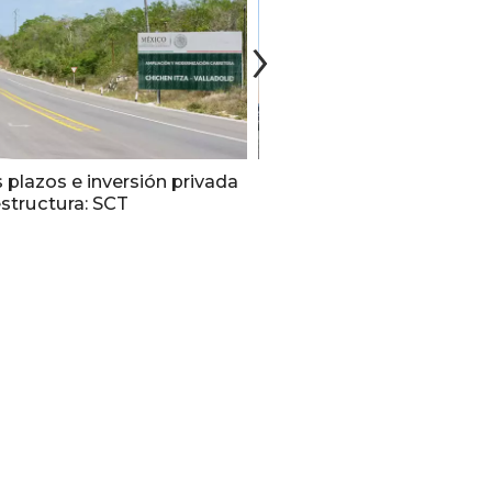
plazos e inversión privada
México, la región más déb
estructura: SCT
Cemex en el primer trimes