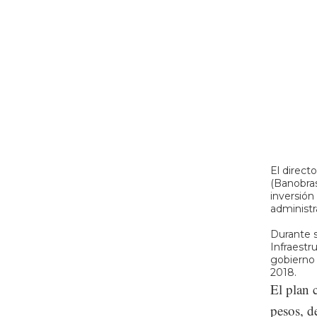
El direct
(Banobras
inversión
administr
Durante s
Infraestr
gobierno 
2018.
El plan 
pesos, d