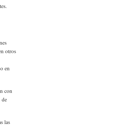
tes.
nes
en otros
do en
an con
% de
s las