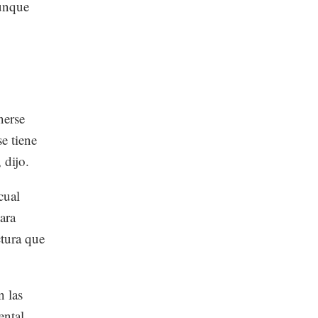
aunque
nerse
se tiene
 dijo.
cual
ara
ctura que
 las
ental