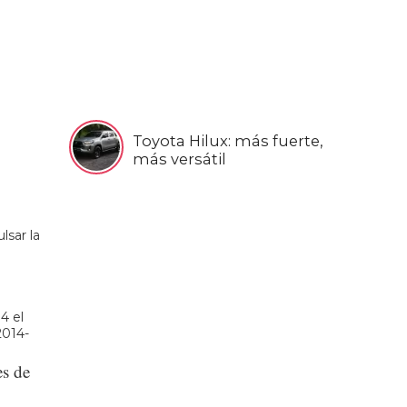
Toyota Hilux: más fuerte,
más versátil
lsar la
4 el
2014-
es de