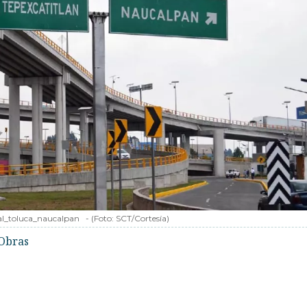
ial_toluca_naucalpan
-
(Foto:
SCT/Cortesía
)
Obras