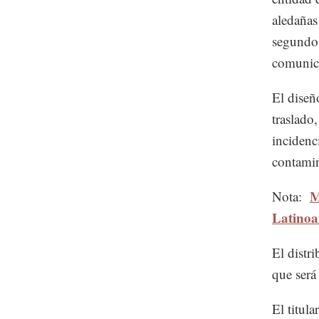
aledañas
segundo 
comunic
El diseñ
traslado
incidenc
contamin
M
Nota:
Latinoa
El distr
que será
El titul