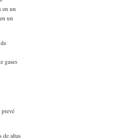
s en un
 en un
 de
de gases
e prevé
 de altas