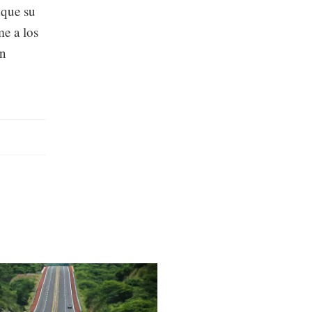
 que su
me a los
en