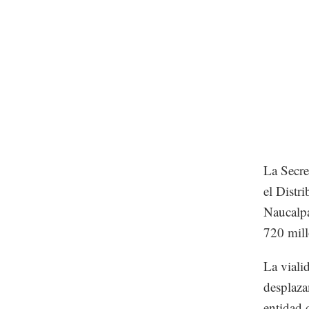
La Secre
el Distr
Naucalpa
720 mill
La viali
desplaza
entidad d