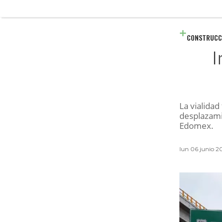
CONSTRUCC
I
La vialidad
desplazami
Edomex.
lun 06 junio 