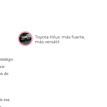
Toyota Hilux: más fuerte,
más versátil
domingo
ca-
ón de
de esa
s