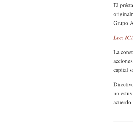
El prést
original
Grupo Ae
Lee: ICA
La const
acciones
capital s
Directiv
no estuv
acuerdo 