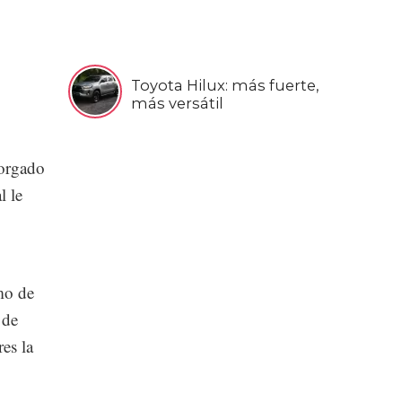
Toyota Hilux: más fuerte,
más versátil
torgado
l le
mo de
 de
es la