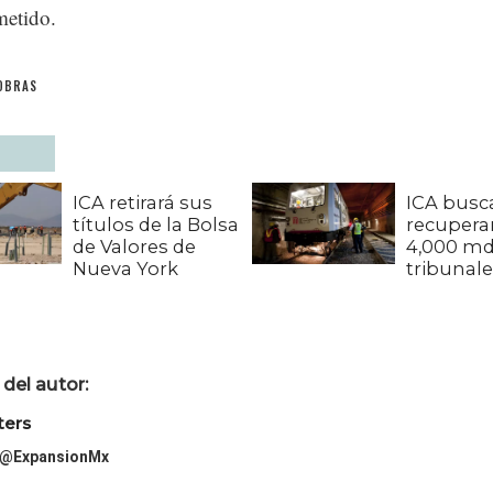
etido.
OBRAS
ICA retirará sus
ICA busc
títulos de la Bolsa
recupera
de Valores de
4,000 mdp
Nueva York
tribunal
del autor:
ters
@ExpansionMx