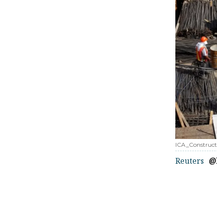
ICA_Construct
Reuters
@