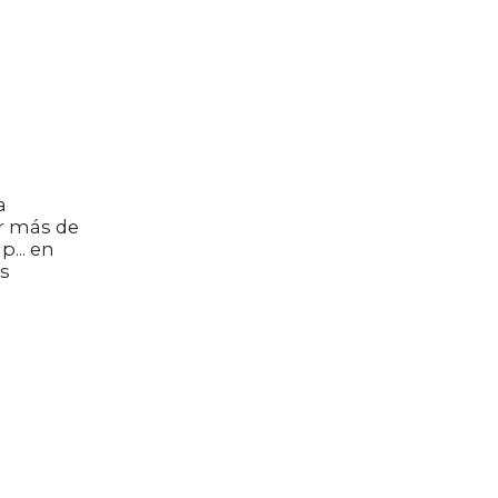
a
r más de
... en
es