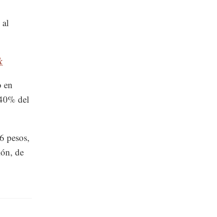
 al
k
o en
 40% del
6 pesos,
ión, de