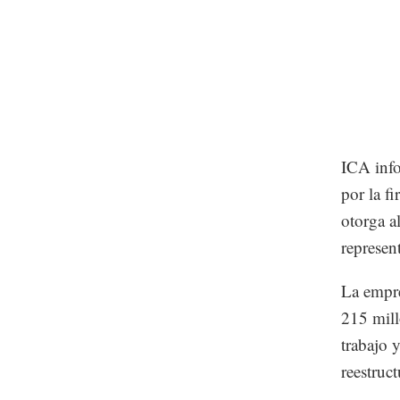
ICA info
por la f
otorga al
represent
La empre
215 mill
trabajo 
reestruc