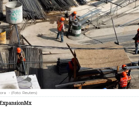
ora
-
(Foto:
Reuters
)
ExpansionMx