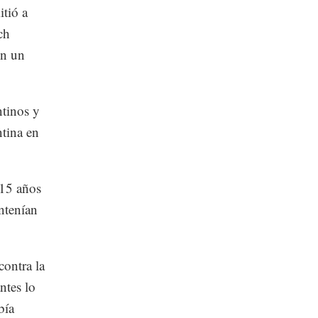
itió a
ch
en un
ntinos y
ntina en
 15 años
ntenían
contra la
ntes lo
bía