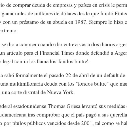
io de comprar deuda de empresas y países en crisis le perm
 ganar miles de millones de dólares desde que fundó Finte
 con un préstamo de su abuela en 1987. Siempre lo hizo 
 extremo.
se dio a conocer cuando dio entrevistas a dos diarios arge
 un artículo para el Financial Times donde defendió a Arge
a legal contra los llamados 'fondos buitre'.
a salió formalmente el pasado 22 de abril de un default de
r una multimillonaria deuda con los "fondos buitre" que ma
n una corte distrital de Nueva York.
federal estadounidense Thomas Griesa levantó sus medidas 
udamericana tras comprobar que el país pagó a sus querella
 por títulos públicos vencidos desde 2001, tal como se ha