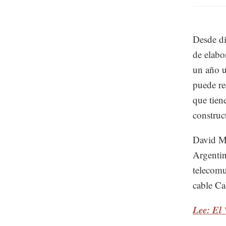
Desde di
de elabo
un año u
puede re
que tien
construc
David Ma
Argentina
telecomu
cable Ca
Lee: El 