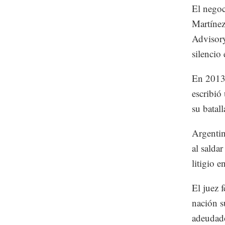
El negoc
Martínez
Advisory
silencio
En 2013 
escribió
su batall
Argentin
al salda
litigio e
El juez 
nación s
adeudado