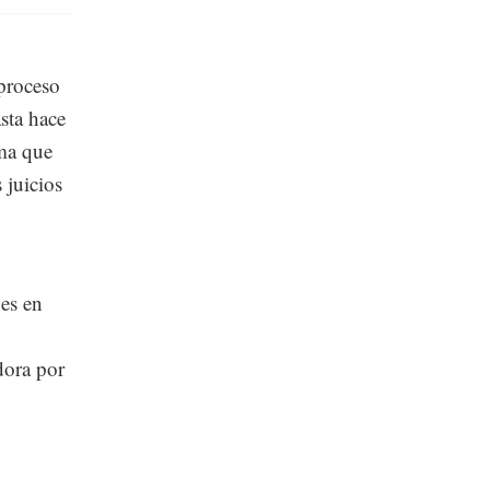
proceso
sta hace
ima que
 juicios
es en
dora por