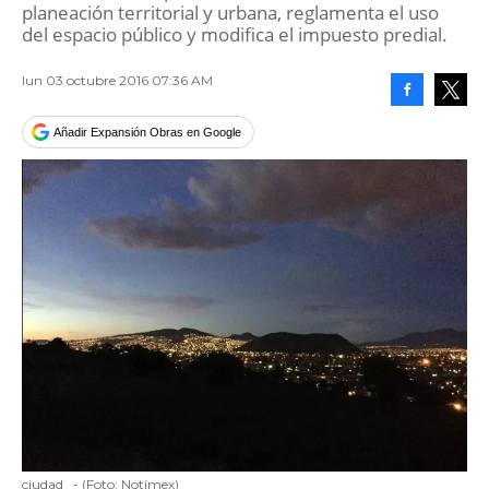
planeación territorial y urbana, reglamenta el uso
del espacio público y modifica el impuesto predial.
lun 03 octubre 2016 07:36 AM
Facebook
Tweet
Añadir Expansión Obras en Google
ciudad
-
(Foto:
Notimex
)