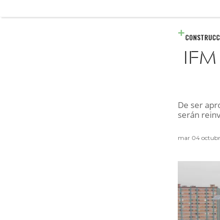
CONSTRUCC
IFM 
De ser apr
serán rein
mar 04 octubr