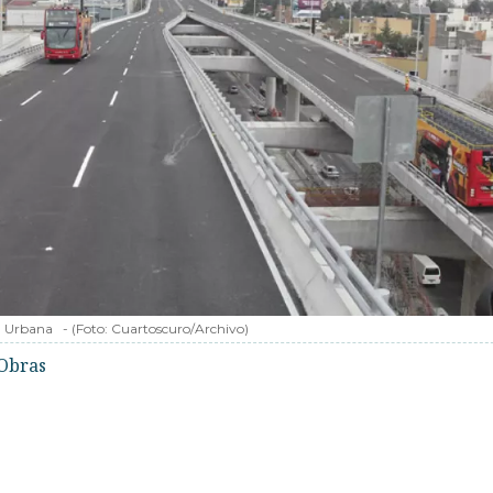
a Urbana
-
(Foto:
Cuartoscuro/Archivo
)
Obras