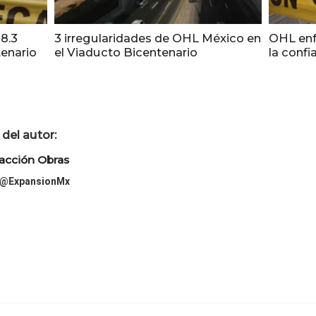
8.3
3 irregularidades de OHL México en
OHL enfr
tenario
el Viaducto Bicentenario
la confi
del autor:
acción Obras
@ExpansionMx