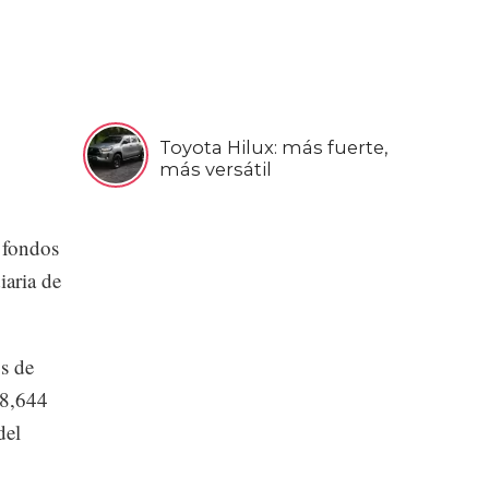
Toyota Hilux: más fuerte,
más versátil
 fondos
iaria de
s de
 8,644
del