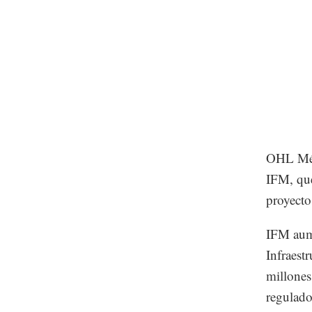
OHL Méxi
IFM, que
proyectos
IFM aume
Infraest
millones
regulado