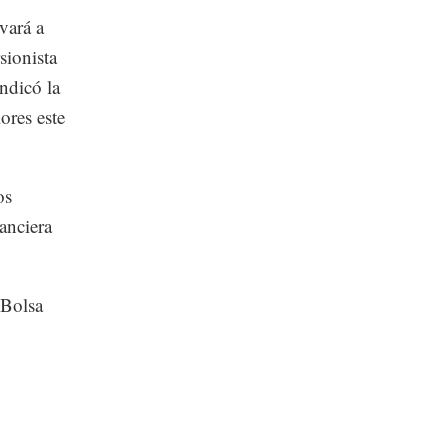
vará a
sionista
indicó la
ores este
os
anciera
 Bolsa