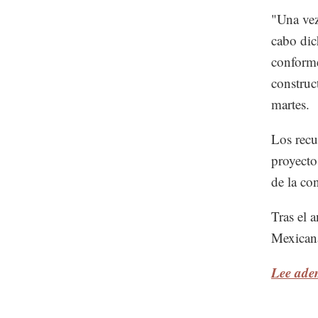
"Una vez
cabo dic
conforme
construc
martes.
Los recu
proyecto
de la co
Tras el 
Mexicana
Lee ade