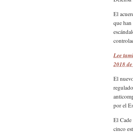
El acuer
que han 
escándal
controla
Lee tam
2018 de
El nuevo
regulado
anticomp
por el E
El Cade 
cinco es