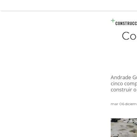
CONSTRUCC
Co
Andrade Gu
cinco compa
construir 
mar 06 diciem