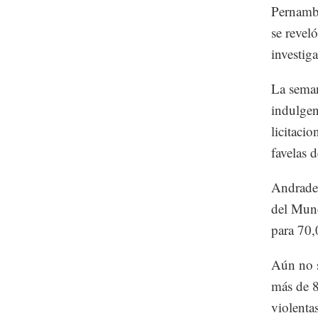
Pernambu
se revel
investiga
La seman
indulgen
licitaci
favelas 
Andrade 
del Mund
para 70,
Aún no se
más de 8
violenta