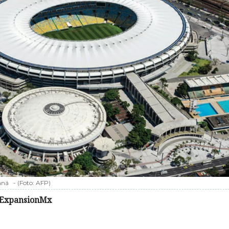
aná
-
(Foto:
AFP
)
ExpansionMx