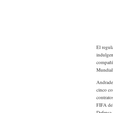
El regul
indulgen
compañía
Mundial 
Andrade 
cinco co
contrato
FIFA del
Defensa