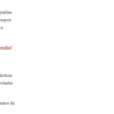
pañías
 mayor
ra
undial
ácticas
roladas
ratos de