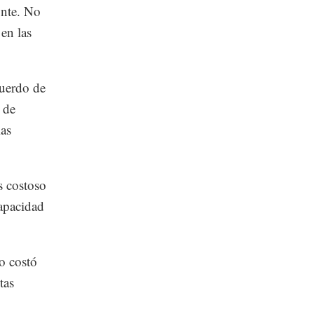
onte. No
 en las
cuerdo de
 de
las
s costoso
apacidad
ro costó
tas