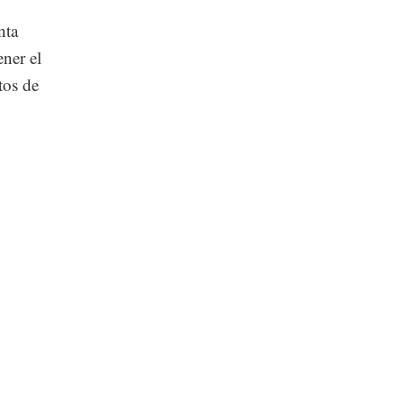
nta
ener el
tos de