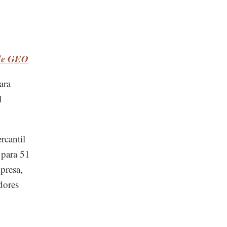
 de GEO
ara
l
rcantil
 para 51
presa,
dores