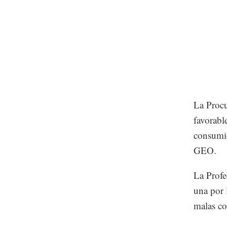
La Procu
favorabl
consumid
GEO.
La Profe
una por l
malas co