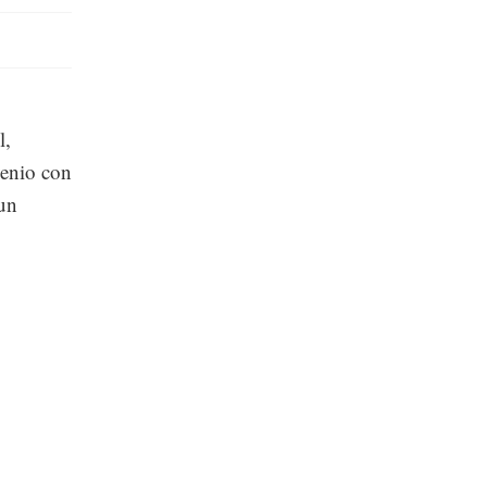
l,
venio con
 un