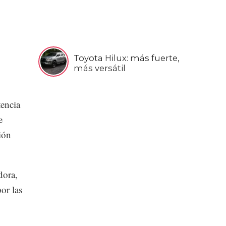
Toyota Hilux: más fuerte,
más versátil
encia
e
ión
dora,
por las