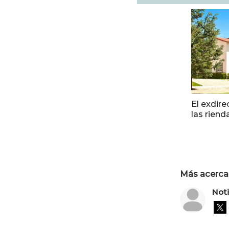
El exdir
las rien
Más acerca 
Not