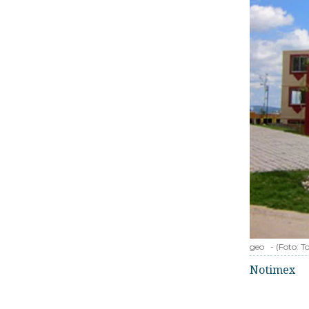
geo
-
(Foto:
T
Notimex