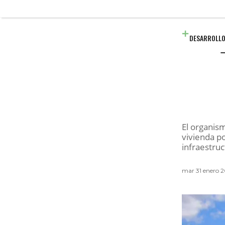
DESARROLLO
El organis
vivienda p
infraestruc
mar 31 enero 