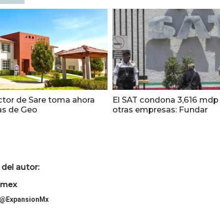
ector de Sare toma ahora
El SAT condona 3,616 mdp
das de Geo
otras empresas: Fundar
del autor:
imex
@ExpansionMx