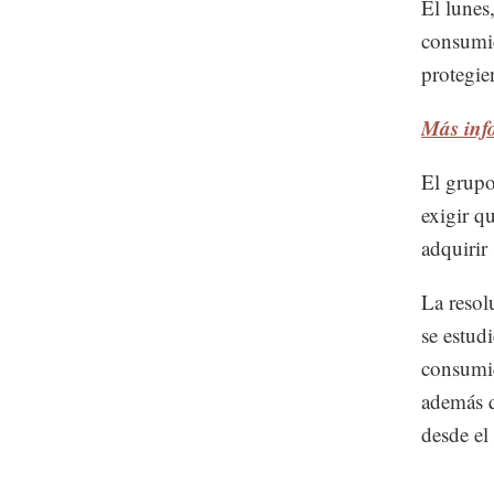
El lunes
consumi
protegien
Más inf
El grupo
exigir q
adquirir
La resol
se estud
consumid
además q
desde el 