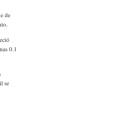
ue de
nto.
eció
nas 0.1
a
l se