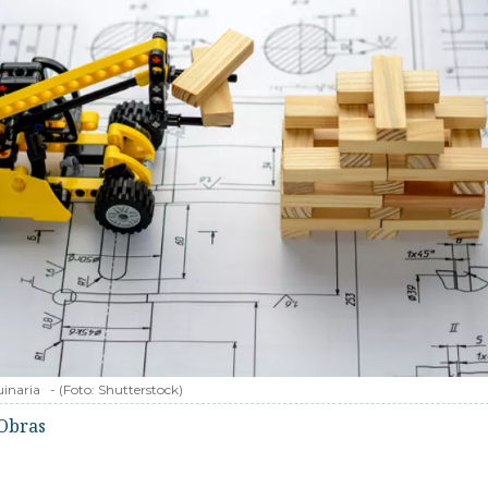
uinaria
-
(Foto:
Shutterstock
)
Obras