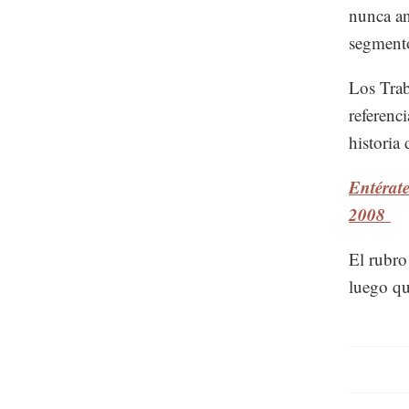
nunca an
segmento
Los Trab
referenc
historia
Entérate
2008
El rubro
luego qu