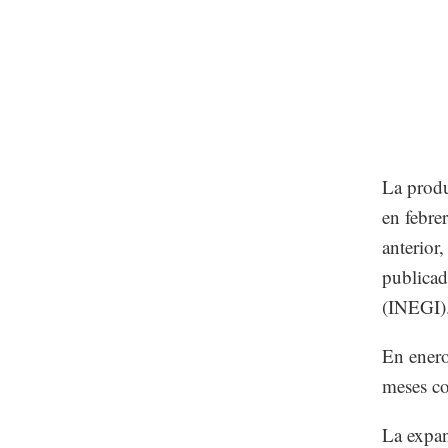
La produ
en febre
anterior,
publicad
(INEGI)
En enero
meses co
La expan