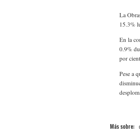
La Obras
15.3% lu
En la co
0.9% dur
por cien
Pese a q
disminuc
desploma