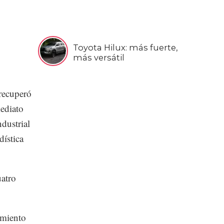
Toyota Hilux: más fuerte,
más versátil
 recuperó
mediato
ndustrial
dística
atro
imiento