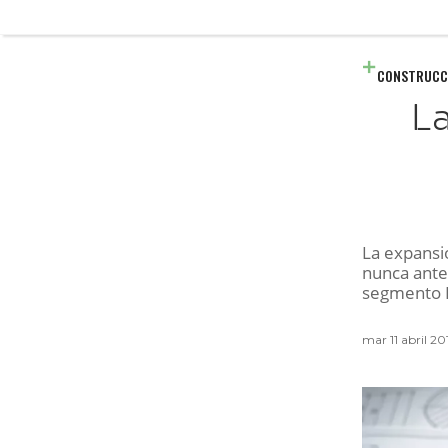
CONSTRUCC
La
La expansió
nunca antes
segmento E
mar 11 abril 20