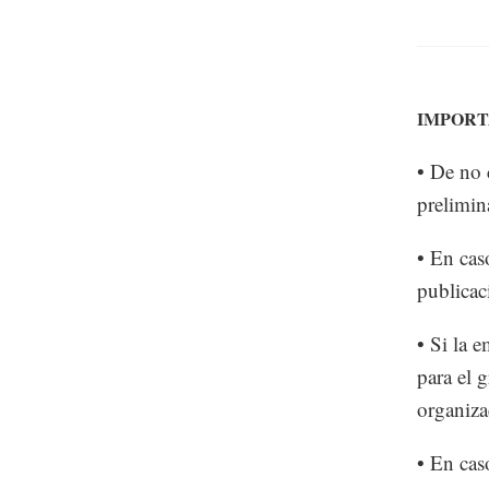
IMPOR
• De no 
prelimin
• En cas
publicaci
• Si la 
para el 
organiza
• En cas