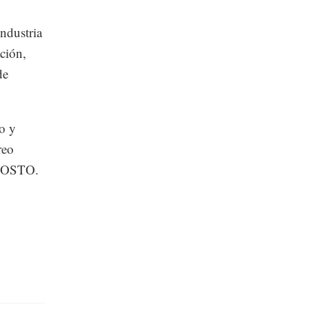
industria
ación,
de
o y
reo
 COSTO.