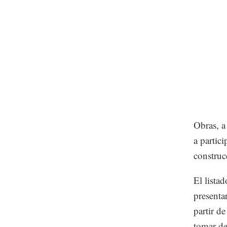
Obras, a
a partic
construc
El lista
presenta
partir d
tomar de