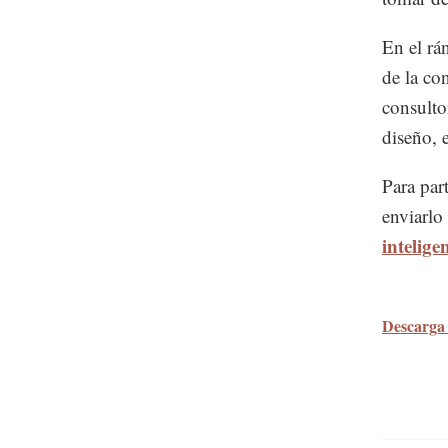
En el rá
de la co
consulto
diseño, e
Para par
enviarlo
intelig
Descarga 