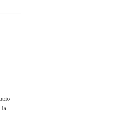
ario
 la