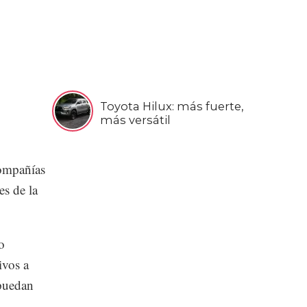
Toyota Hilux: más fuerte,
más versátil
compañías
s de la
o
ivos a
 puedan