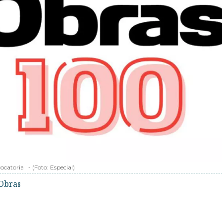
ocatoria
-
(Foto:
Especial
)
Obras