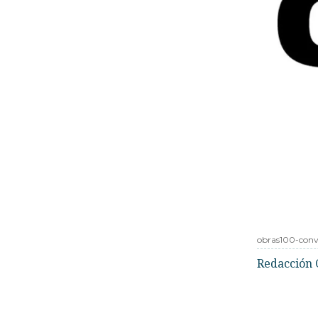
obras100-conv
Redacción 