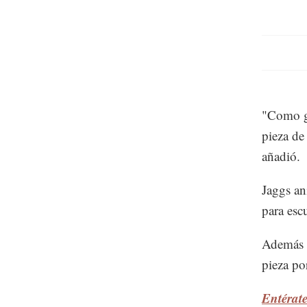
"Como gu
pieza de
añadió.
Jaggs an
para esc
Además d
pieza po
Entérate