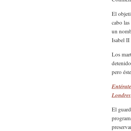
El objet
cabo las
un nombr
Isabel I
Los mart
detenido
pero ést
Entérat
Londres
El guard
programa
preserva