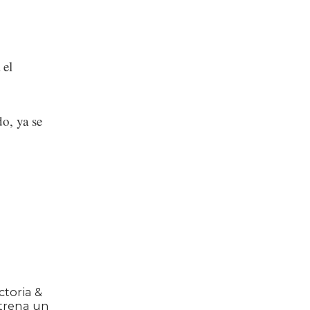
 el
o, ya se
toria &
strena un