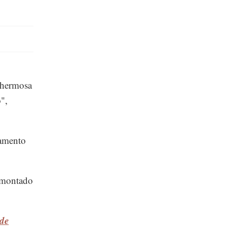
 hermosa
o",
lamento
esmontado
 de