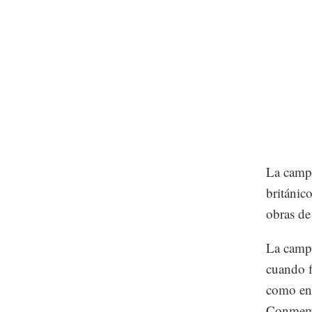
La campa
británic
obras de
La campa
cuando f
como en 
Conmem