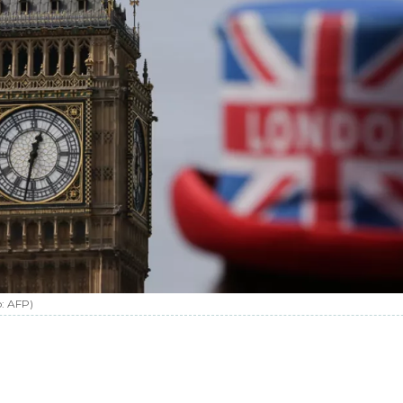
o:
AFP
)