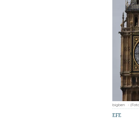
bigben
-
(Fot
EFE