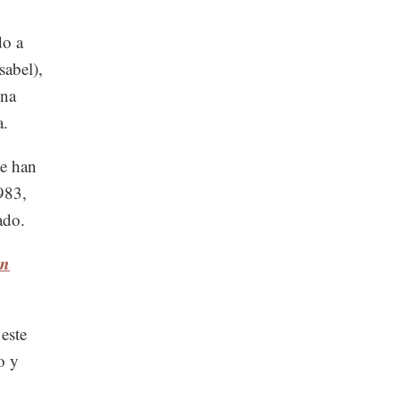
do a
sabel),
ina
a.
se han
983,
ado.
en
este
o y