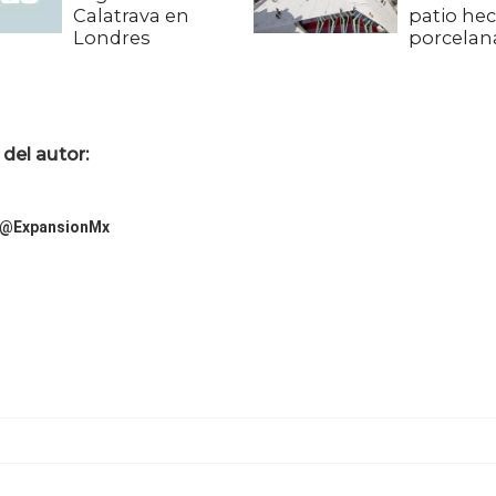
Calatrava en
patio he
Londres
porcelan
del autor:
@ExpansionMx