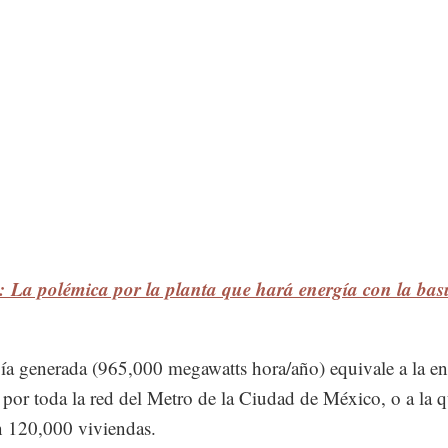
: La polémica por la planta que hará energía con la bas
ía generada (965,000 megawatts hora/año) equivale a la en
a por toda la red del Metro de la Ciudad de México, o a la 
n 120,000 viviendas.