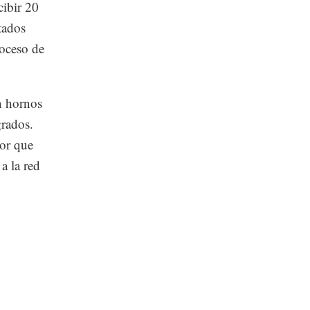
cibir 20
tados
roceso de
n hornos
grados.
por que
 a la red