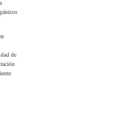
a
rgánicos
en
iudad de
ntación
iente