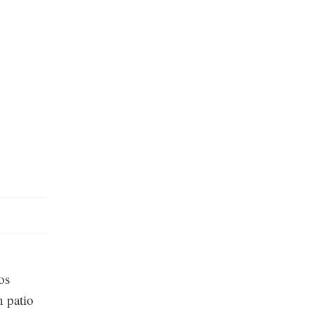
os
n patio