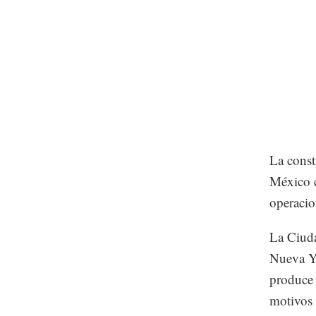
La const
México c
operacio
La Ciuda
Nueva Yo
produce 
motivos 