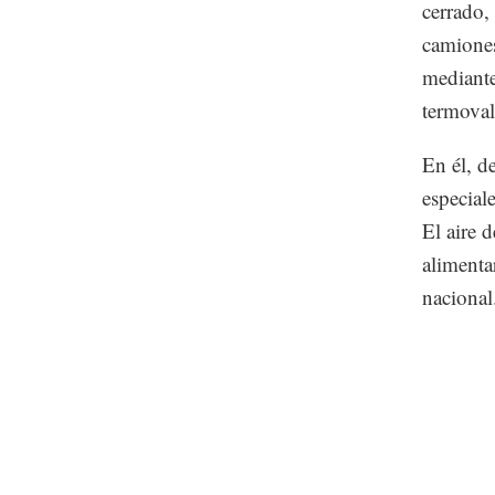
cerrado, 
camiones
mediante
termoval
En él, d
especial
El aire 
alimentar
nacional