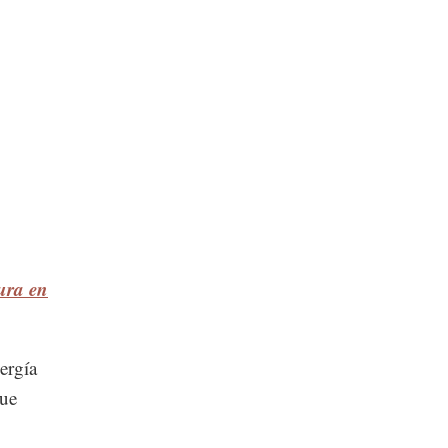
ura en
ergía
que