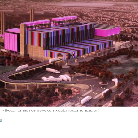
-
(Foto:
Tomada de www.cdmx.gob.mx/comunicacion
)
ra