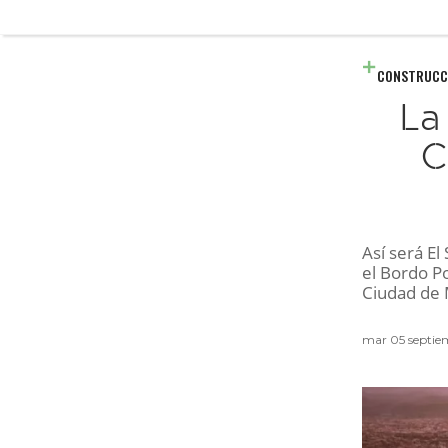
CONSTRUCC
La
C
Así será El
el Bordo Po
Ciudad de 
mar 05 septie