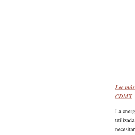
Lee más
CDMX
La energ
utilizad
necesita