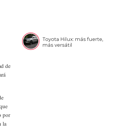
Toyota Hilux: más fuerte,
más versátil
ad de
ará
de
 que
o por
 la