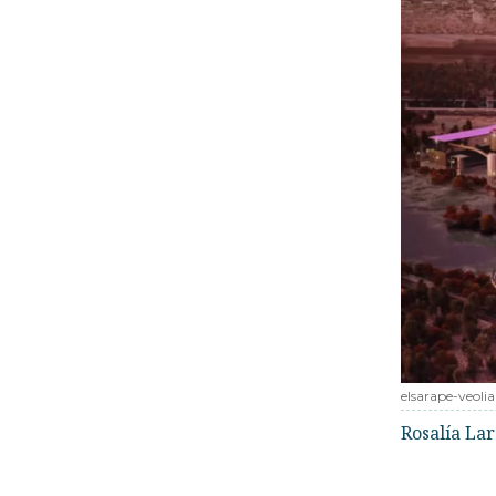
elsarape-veolia
Rosalía La