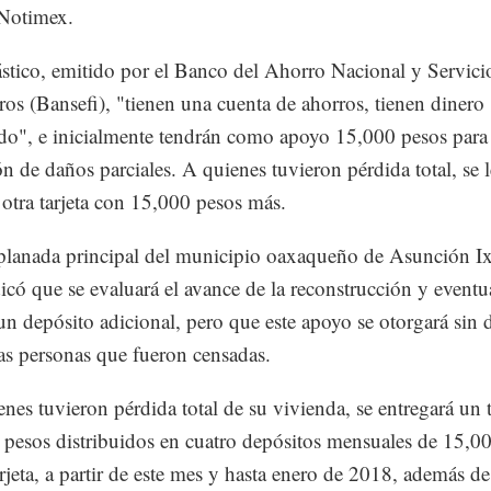
 Notimex.
ástico, emitido por el Banco del Ahorro Nacional y Servici
ros (Bansefi), "tienen una cuenta de ahorros, tienen dinero
do", e inicialmente tendrán como apoyo 15,000 pesos para 
ón de daños parciales. A quienes tuvieron pérdida total, se l
 otra tarjeta con 15,000 pesos más.
planada principal del municipio oaxaqueño de Asunción Ix
icó que se evaluará el avance de la reconstrucción y event
 un depósito adicional, pero que este apoyo se otorgará sin 
las personas que fueron censadas.
enes tuvieron pérdida total de su vivienda, se entregará un t
pesos distribuidos en cuatro depósitos mensuales de 15,0
arjeta, a partir de este mes y hasta enero de 2018, además d