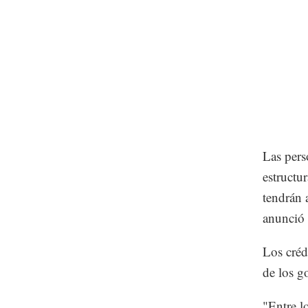
Las pers
estructu
tendrán a
anunció 
Los créd
de los g
"Entre l