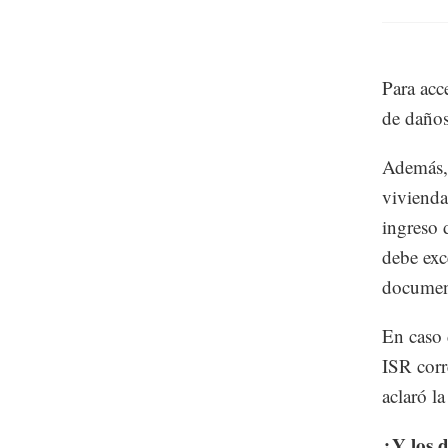
Para acc
de daños
Además, 
vivienda
ingreso 
debe exc
document
En caso 
ISR corr
aclaró l
¿Y los 