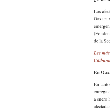
Los afec
Oaxaca y
emergenc
(Fonden)
de la Se
Lee más
Citiban
En Oaxa
En tanto
entrega 
a enero 
afectada