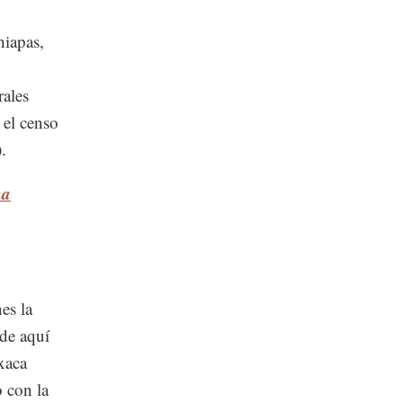
hiapas,
rales
 el censo
.
ma
es la
 de aquí
xaca
o con la