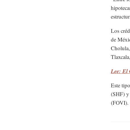
hipoteca
estructu
Los créd
de Méxic
Cholula,
Tlaxcala
Lee: El
Este tip
(SHF) y 
(FOVI).