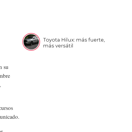
Toyota Hilux: más fuerte,
más versátil
n su
embre
,
cursos
municado.
os