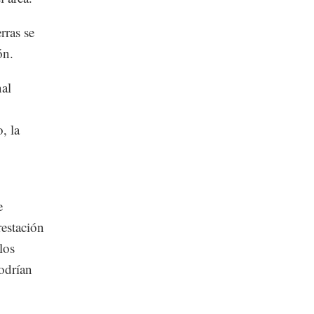
rras se
ón.
nal
, la
e
restación
los
odrían