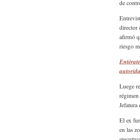
de contr
Entrevis
director
afirmó q
riesgo m
Entérate
autorid
Luege re
régimen 
Jefatura
El ex fu
en las z
ejecutiv