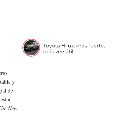
Toyota Hilux: más fuerte,
más versátil
rto
table y
pal de
estar
The New
,