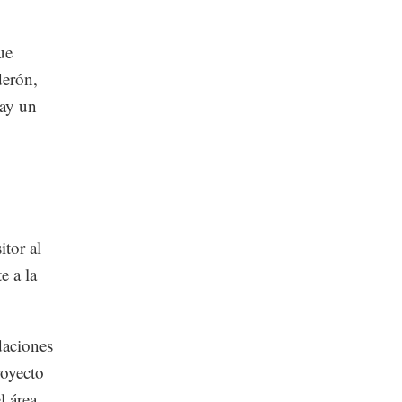
ue
derón,
hay un
tor al
e a la
daciones
royecto
l área.