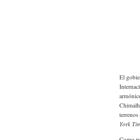
El gobie
Internac
armónico
Chimalhu
terrenos
York Tim
Como par