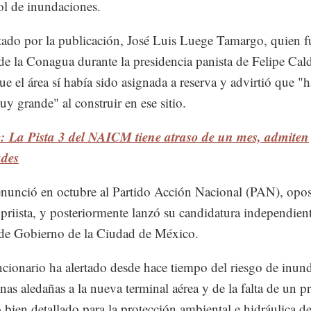
ol de inundaciones.
tado por la publicación, José Luis Luege Tamargo, quien f
 de la Conagua durante la presidencia panista de Felipe Cal
ue el área sí había sido asignada a reserva y advirtió que "
uy grande" al construir en ese sitio.
: La Pista 3 del NAICM tiene atraso de un mes, admiten
ades
nunció en octubre al Partido Acción Nacional (PAN), oposi
priista, y posteriormente lanzó su candidatura independient
 de Gobierno de la Ciudad de México.
ncionario ha alertado desde hace tiempo del riesgo de inun
onas aledañas a la nueva terminal aérea y de la falta de un p
o bien detallado para la protección ambiental e hidráulica de