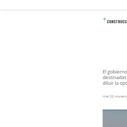
CONSTRUCC
El gobiern
destinadas 
diluir la o
mié 22 noviem