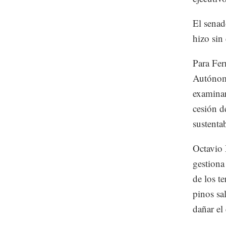
El senad
hizo sin
Para Fer
Autónom
examinar
cesión de
sustenta
Octavio 
gestiona 
de los t
pinos sa
dañar el