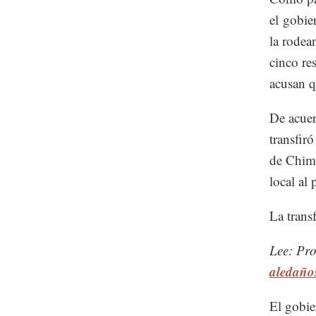
el gobie
la rodea
cinco res
acusan q
De acuer
transfir
de Chima
local al
La trans
Lee: Pr
aledaño
El gobie