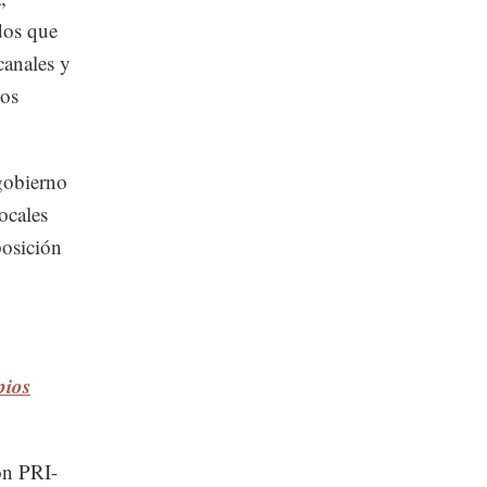
ados que
canales y
cos
 gobierno
ocales
posición
pios
ón PRI-