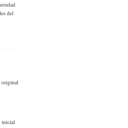
versidad
des del
a
 original
inicial