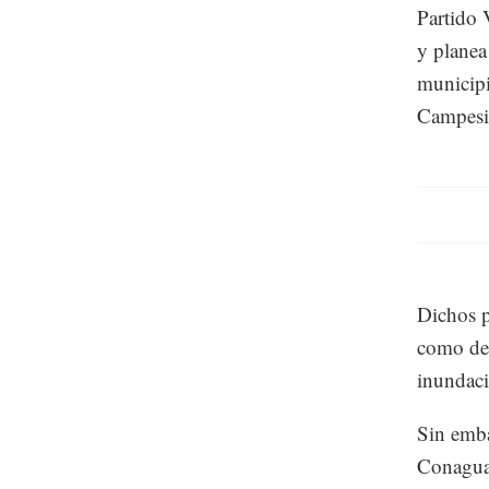
Partido 
y planea
municipi
Campesin
Dichos p
como des
inundac
Sin emba
Conagua 