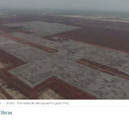
o
-
(Foto:
Tomada de aeropuerto.gob.mx
)
Obras