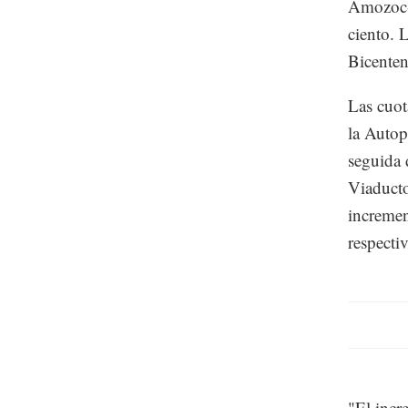
Amozoc-P
ciento. 
Bicenten
Las cuot
la Autop
seguida 
Viaducto
incremen
respecti
"El incr