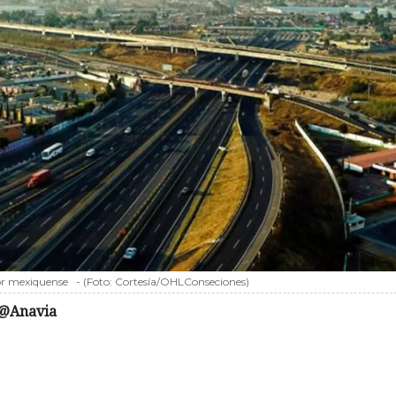
ior mexiquense
-
(Foto:
Cortesía/OHLConseciones
)
@Anavia