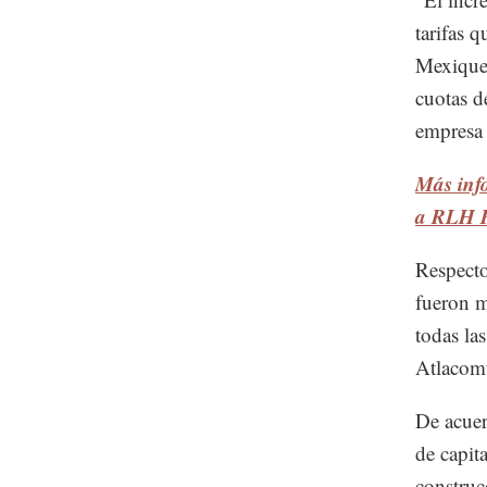
tarifas 
Mexiquen
cuotas d
empresa e
Más inf
a RLH P
Respecto
fueron m
todas la
Atlacom
De acuer
de capit
construc