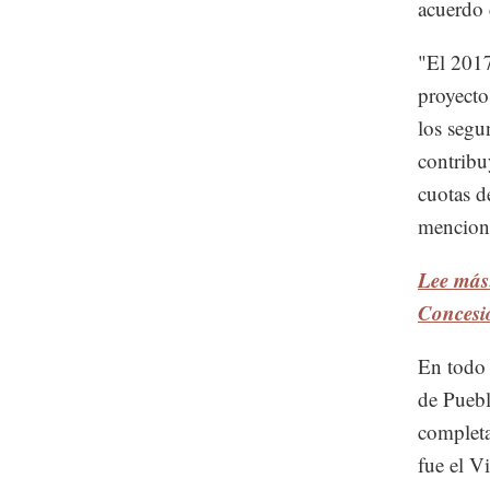
acuerdo 
"El 2017
proyecto
los segu
contribu
cuotas d
mencionó
Lee más
Concesi
En todo 
de Puebl
completa
fue el V