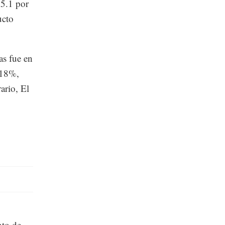
 5.1 por
ucto
as fue en
 18%,
ario, El
nto de