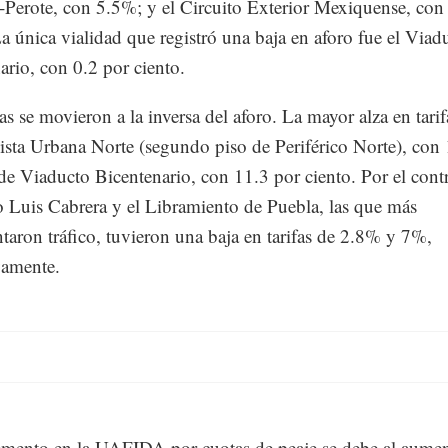
erote, con 5.5%; y el Circuito Exterior Mexiquense, con
La única vialidad que registró una baja en aforo fue el Viad
ario, con 0.2 por ciento.
as se movieron a la inversa del aforo. La mayor alza en tarif
ista Urbana Norte (segundo piso de Periférico Norte), con
de Viaducto Bicentenario, con 11.3 por ciento. Por el contr
 Luis Cabrera y el Libramiento de Puebla, las que más
taron tráfico, tuvieron una baja en tarifas de 2.8% y 7%,
vamente.
emento en la UAFIDA por cuotas de peaje se debe al aume