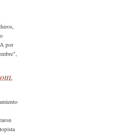
s
duros,
co
DA por
iembre",
e OHL
ramiento
raron
topista