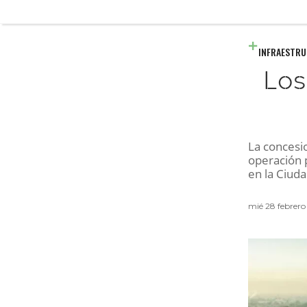
INFRAESTR
Los
La concesi
operación p
en la Ciud
mié 28 febrero