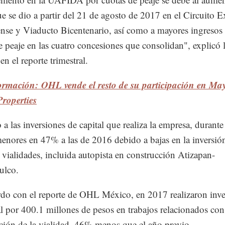
que se dio a partir del 21 de agosto de 2017 en el Circuito E
se y Viaducto Bicentenario, así como a mayores ingresos
e peaje en las cuatro concesiones que consolidan", explicó 
n el reporte trimestral.
ormación: OHL vende el resto de su participación en M
roperties
 a las inversiones de capital que realiza la empresa, durant
enores en 47% a las de 2016 debido a bajas en la inversión
s vialidades, incluida autopista en construcción Atizapan-
ulco.
do con el reporte de OHL México, en 2017 realizaron inve
al por 400.1 millones de pesos en trabajos relacionados con
ción de la vialidad, 46% menos que el año previo.