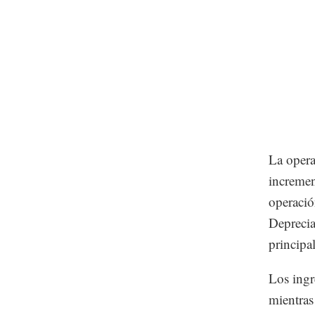
La opera
incremen
operació
Deprecia
principa
Los ingr
mientras