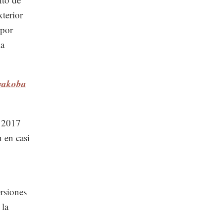
xterior
 por
la
ayakoba
e 2017
 en casi
rsiones
 la