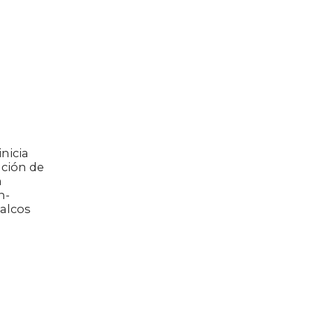
inicia
ación de
a
n-
alcos