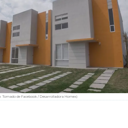
o:
Tomado de Facebook / Desarrolladora Homex
)