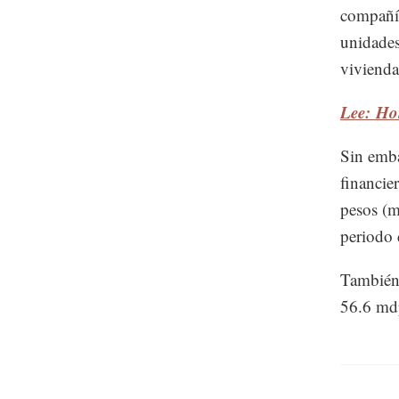
compañía
unidades
vivienda
Lee: Ho
Sin emba
financie
pesos (
periodo 
También 
56.6 md