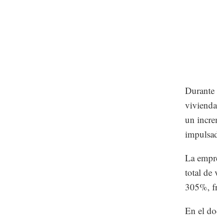
Durante 
vivienda
un incre
impulsad
La empre
total de
305%, fr
En el do