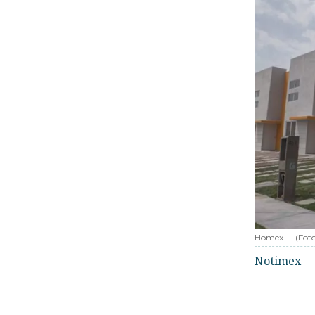
Homex
-
(Fot
Notimex