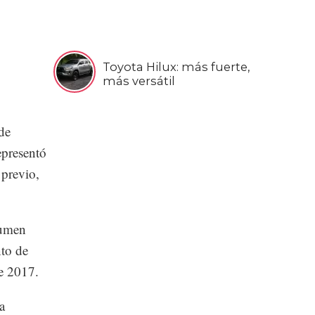
Toyota Hilux: más fuerte,
más versátil
de
epresentó
previo,
lumen
nto de
e 2017.
a