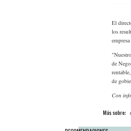
El direc
los resul
empresa 
"Nuestro
de Negoc
rentable
de gobie
Con inf