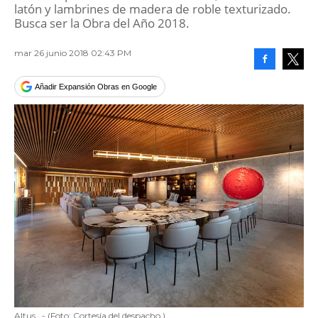
latón y lambrines de madera de roble texturizado.
Busca ser la Obra del Año 2018.
mar 26 junio 2018 02:43 PM
Facebook
Tweet
Añadir Expansión Obras en Google
Altus
-
(Foto:
Cortesía del despacho.
)