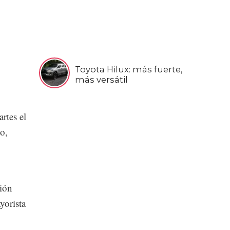
Toyota Hilux: más fuerte,
más versátil
rtes el
o,
ción
yorista