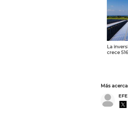
La invers
crece 51
Más acerca 
EFE