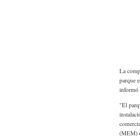
La compa
parque e
informó 
"El parq
instalac
comercia
(MEM) d