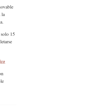
novable
 la
a.
 solo 15
letarse
ico
on
le