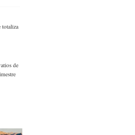
totaliza
atios de
imestre