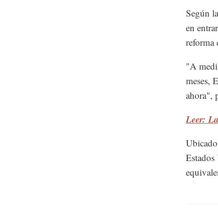
Según la
en entra
reforma e
"A media
meses, E
ahora", 
Leer: La
Ubicado 
Estados 
equivale