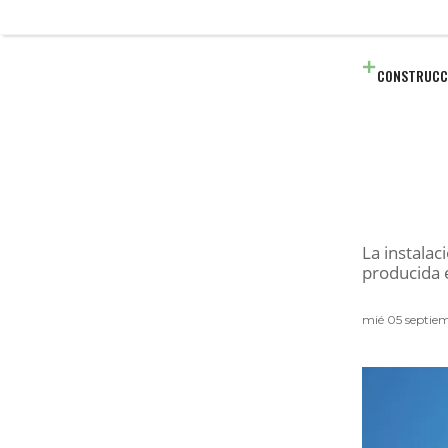
CONSTRUCC
La instalac
producida 
mié 05 septie