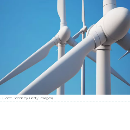
-
(Foto:
iStock by Getty Images
)