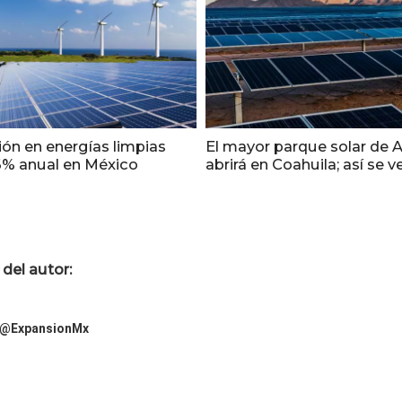
ión en energías limpias
El mayor parque solar de 
6% anual en México
abrirá en Coahuila; así se v
del autor:
@ExpansionMx