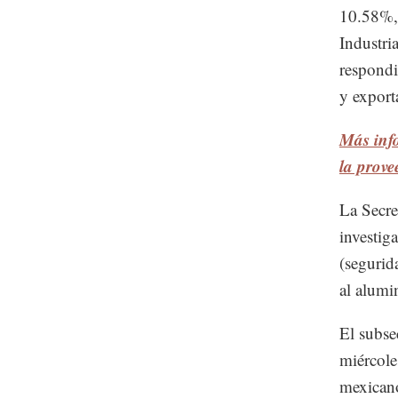
10.58%, 
Industri
respondi
y export
Más info
la prove
La Secre
investig
(segurid
al alumi
El subse
miércole
mexicano