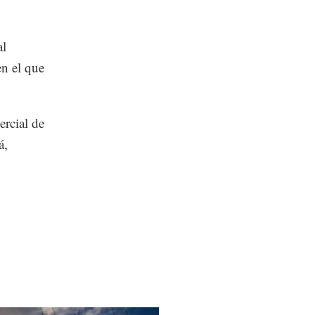
al
en el que
ercial de
á,