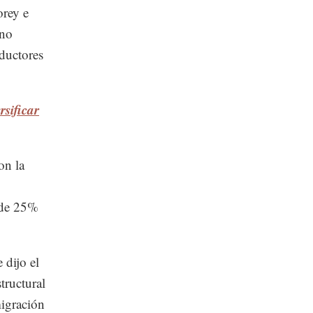
orey e
 no
ductores
sificar
on la
 de 25%
 dijo el
tructural
migración