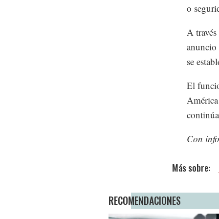
o seguri
A través
anuncio 
se estab
El funci
América 
continúa
Con inf
RECOMENDACIONES