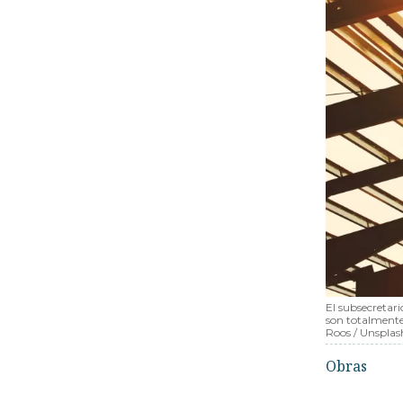
El subsecretari
son totalmente
Roos / Unsplas
Obras