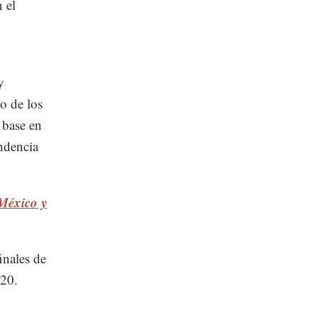
 el
y
o de los
 base en
ndencia
 México y
inales de
020.