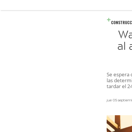
CONSTRUCC
Wa
al
Se espera 
las determ
tardar el 
jue 05 septie