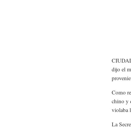
CIUDAD 
dijo el 
provenie
Como res
chino y 
violaba 
La Secre