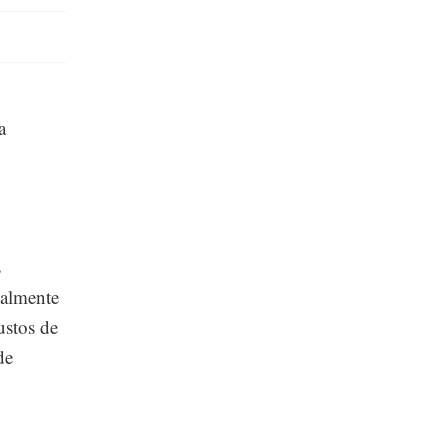
a
s
nalmente
ustos de
de