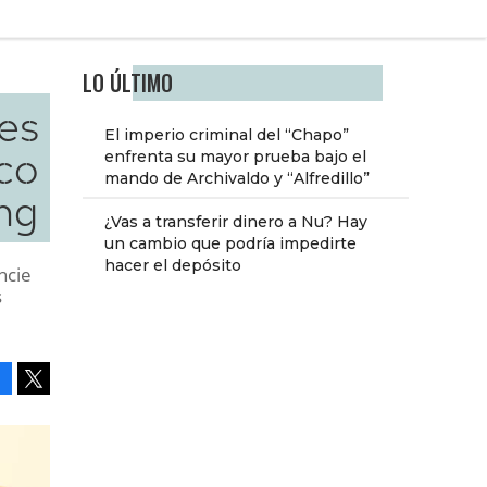
LO ÚLTIMO
es
El imperio criminal del “Chapo”
ico
enfrenta su mayor prueba bajo el
mando de Archivaldo y “Alfredillo”
ng
¿Vas a transferir dinero a Nu? Hay
un cambio que podría impedirte
hacer el depósito
ncie
s
Facebook
Tweet