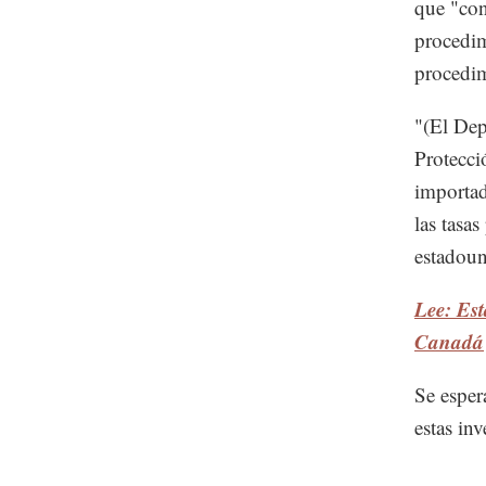
que "con
procedim
procedim
"(El Dep
Protecci
importad
las tasa
estadou
Lee: Est
Canadá
Se esper
estas in