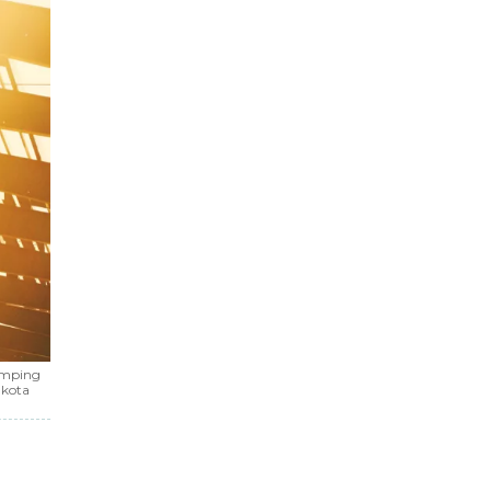
dumping
akota