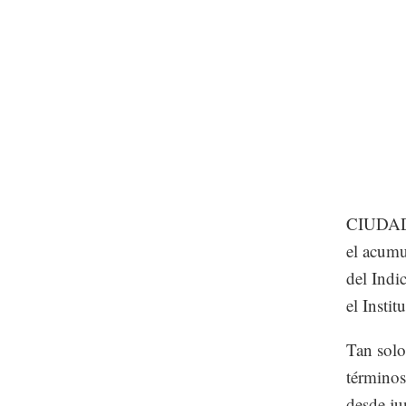
CIUDAD 
el acumu
del Indi
el Instit
Tan solo
términos
desde ju