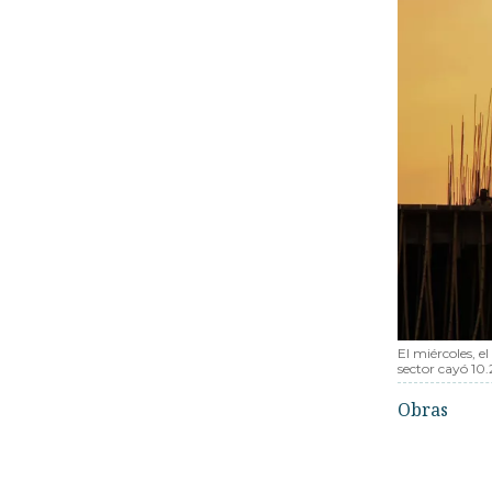
El miércoles, e
sector cayó 10
Obras