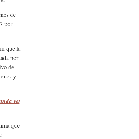
 mes de
.7 por
im que la
sada por
tivo de
iones y
gunda vez
stima que
e