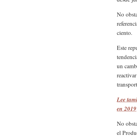
No obsta
referenc
ciento.
Este rep
tendenci
un cambio
reactiva
transport
Lee tamb
en 2019
No obsta
el Produ