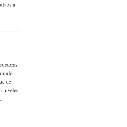
tivos a
ructoras.
cumuló
fue de
 niveles
.