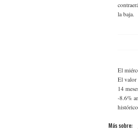
contraer
la baja.
El miérc
El valor
14 meses
-8.6% an
históric