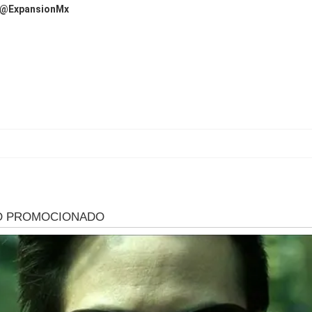
@ExpansionMx