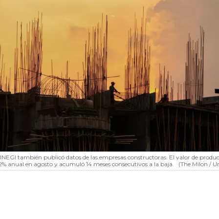
l INEGI también publicó datos de las empresas constructoras. El valor de produc
.2% anual en agosto y acumuló 14 meses consecutivos a la baja.
(The Milon / U