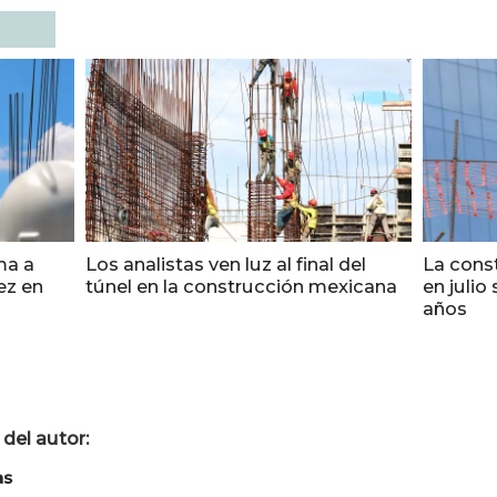
ma a
Los analistas ven luz al final del
La cons
ez en
túnel en la construcción mexicana
en julio
años
del autor:
as