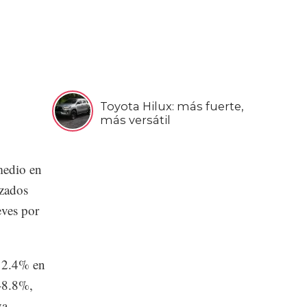
Toyota Hilux: más fuerte,
más versátil
edio en
izados
eves por
ó 2.4% en
 -8.8%,
va.