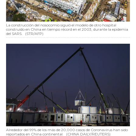
La construcción del nosocomio siguió el modelo de otro hospital
construido en China en tiempo récord en el 2003, durante la epidemia
del SARS.
(STR/AFP)
Alrededor del 99% de los más de 20,000 casos de Coronavirus han sido
reportados en China continental.
(CHINA DAILY/REUTERS)