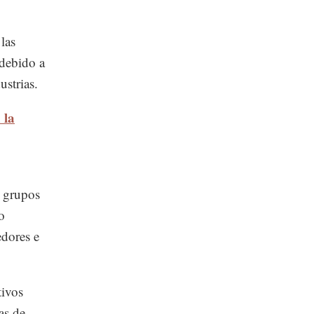
las
 debido a
ustrias.
 la
s grupos
o
edores e
tivos
as de