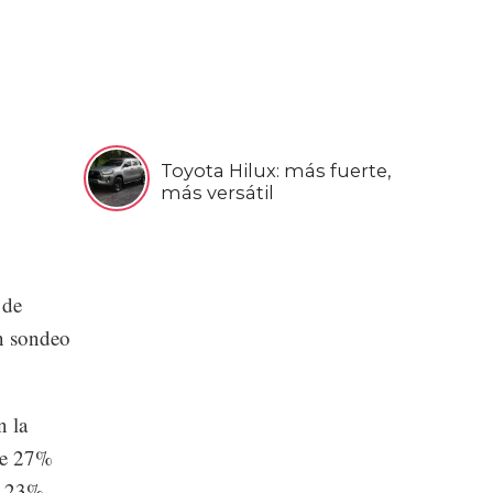
Toyota Hilux: más fuerte,
más versátil
 de
un sondeo
n la
ue 27%
lo 23%