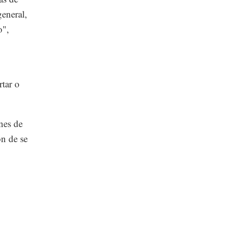
general,
o",
tar o
nes de
ón de se