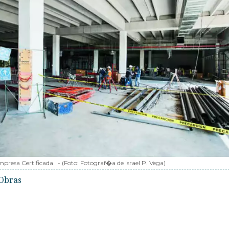
presa Certificada
-
(Foto:
Fotograf�a de Israel P. Vega
)
Obras