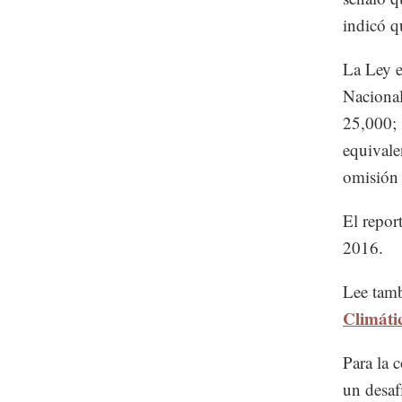
indicó qu
La Ley e
Naciona
25,000; 
equivale
omisión 
El repor
2016.
Lee tam
Climáti
Para la c
un desaf