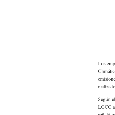
Los emp
Climátic
emisione
realizad
Según el
LGCC ap
señaló q