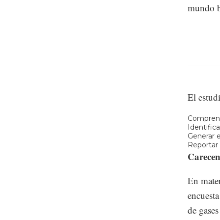
mundo bu
El estud
Comprend
Identific
Generar e
Reportar
Carecen
En mater
encuesta
de gases