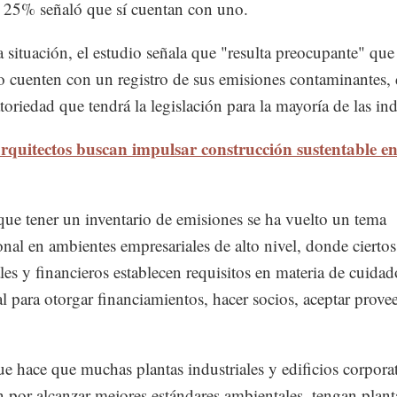
y 25% señaló que sí cuentan con uno.
a situación, el estudio señala que "resulta preocupante" que 
o cuenten con un registro de sus emisiones contaminantes,
toriedad que tendrá la legislación para la mayoría de las ind
rquitectos buscan impulsar construcción sustentable en
ue tener un inventario de emisiones se ha vuelto un tema
onal en ambientes empresariales de alto nivel, donde cierto
ales y financieros establecen requisitos en materia de cuidad
l para otorgar financiamientos, hacer socios, aceptar prove
ue hace que muchas plantas industriales y edificios corpora
 por alcanzar mejores estándares ambientales, tengan plant