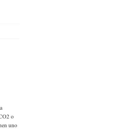
la
 CO2 o
enen uno