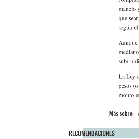
manejo y
que sean
según e
Aunque h
mediano 
subir in
La Ley c
pesos (o
monto en
RECOMENDACIONES