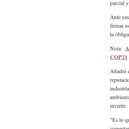
parcial 
Ante est
firmas n
la obliga
A
Nota:
COP21
Añadió q
reputaci
industri
ambienta
invertir.
"Es lo q
compitan