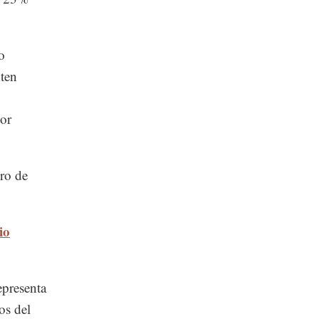
o
ten
or
ero de
io
epresenta
os del