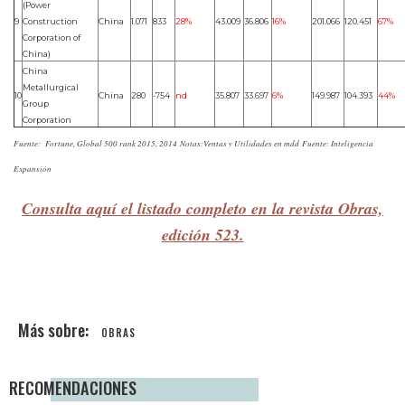
(Power
9
Construction
China
1.071
833
28%
43.009
36.806
16%
201.066
120.451
67%
Corporation of
China)
China
Metallurgical
10
China
280
-754
nd
35.807
33.697
6%
149.987
104.393
44%
Group
Corporation
Fuente: Fortune, Global 500 rank 2015, 2014
Notas:Ventas y Utilidades en mdd
Fuente: Inteligencia
Expansión
Consulta aquí el listado completo en la revista Obras,
edición 523.
OBRAS
RECOMENDACIONES