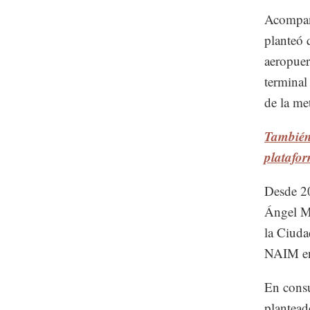
Acompaña
planteó 
aeropuer
terminal
de la met
También 
platafo
Desde 2
Ángel Ma
la Ciuda
NAIM en
En consu
plantead