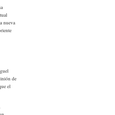
ña
tual
la nueva
riente
guel
pinión de
que el
a
 un