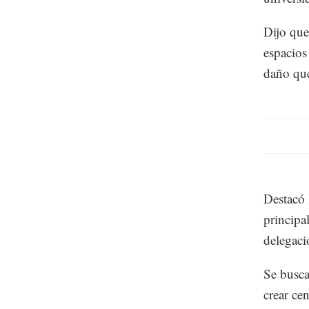
Dijo que
espacios 
daño que
Destacó 
principa
delegaci
Se busca
crear ce