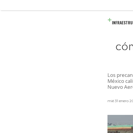
INFRAESTR
cóm
Los precand
México cal
Nuevo Aero
mié 31 enero 2