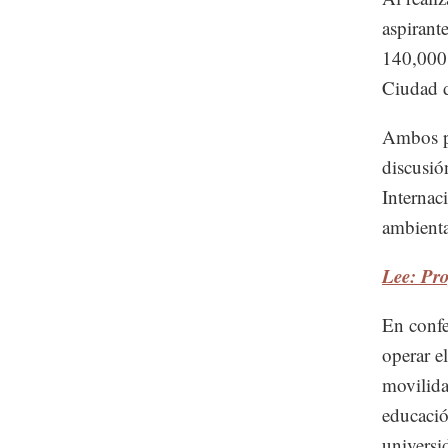
aspirant
140,000 
Ciudad d
Ambos pr
discusió
Internac
ambienta
Lee: Pro
En confe
operar e
movilida
educació
universi