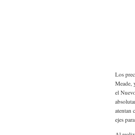
Los prec
Meade, y
el Nuevo
absoluta
atentan 
ejes para
Al reali