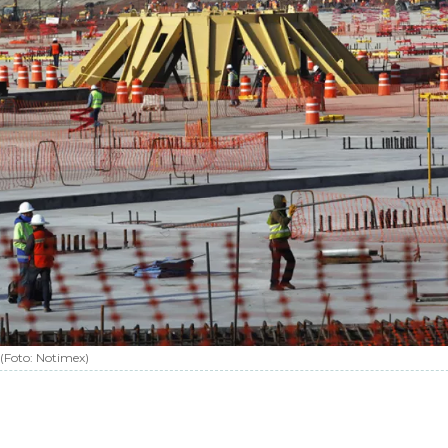
(Foto:
Notimex
)