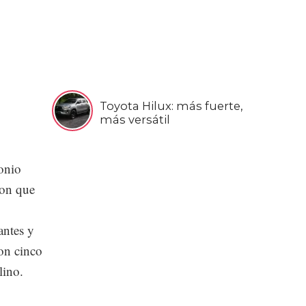
Toyota Hilux: más fuerte,
más versátil
onio
ron que
antes y
ron cinco
lino.
s