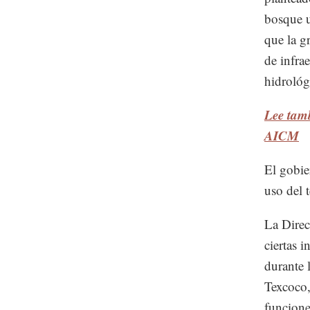
bosque u
que la g
de infra
hidrológ
Lee tamb
AICM
El gobie
uso del 
La Direc
ciertas 
durante 
Texcoco,
funcione