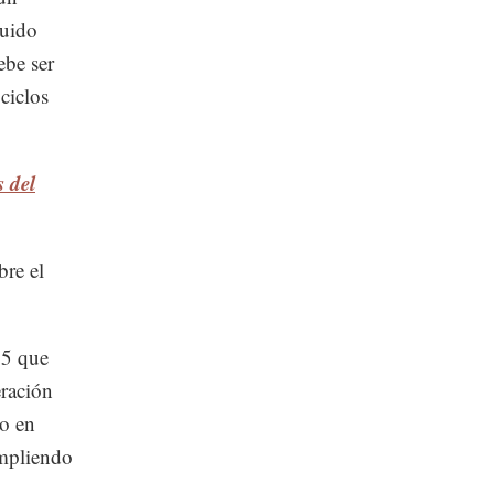
luido
ebe ser
ciclos
 del
bre el
15 que
eración
do en
umpliendo