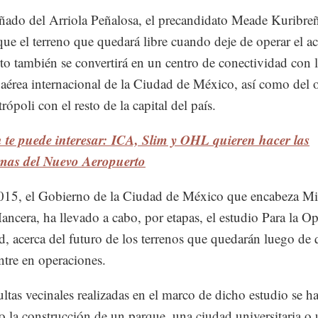
do del Arriola Peñalosa, el precandidato Meade Kuribre
que el terreno que quedará libre cuando deje de operar el ac
to también se convertirá en un centro de conectividad con 
 aérea internacional de la Ciudad de México, así como del o
rópoli con el resto de la capital del país.
te puede interesar: ICA, Slim y OHL quieren hacer las
rmas del Nuevo Aeropuerto
015, el Gobierno de la Ciudad de México que encabeza Mi
ncera, ha llevado a cabo, por etapas, el estudio Para la O
d, acerca del futuro de los terrenos que quedarán luego de 
tre en operaciones.
ltas vecinales realizadas en el marco de dicho estudio se h
o la construcción de un parque, una ciudad universitaria o