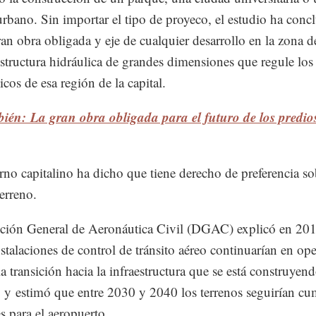
rbano. Sin importar el tipo de proyeco, el estudio ha conc
ran obra obligada y eje de cualquier desarrollo en la zona d
estructura hidráulica de grandes dimensiones que regule los 
icos de esa región de la capital.
ién: La gran obra obligada para el futuro de los predios
rno capitalino ha dicho que tiene derecho de preferencia so
terreno.
ción General de Aeronáutica Civil (DGAC) explicó en 20
instalaciones de control de tránsito aéreo continuarían en op
la transición hacia la infraestructura que se está construyen
 y estimó que entre 2030 y 2040 los terrenos seguirían c
s para el aeropuerto.