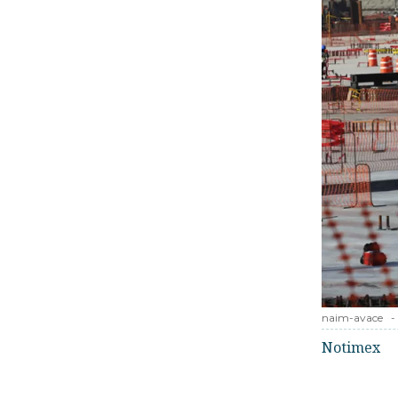
naim-avace
-
Notimex