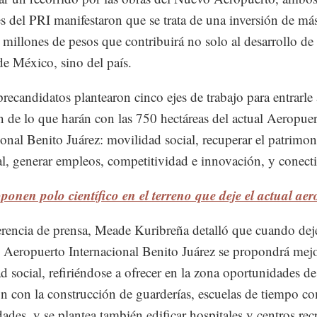
es del PRI manifestaron que se trata de una inversión de má
millones de pesos que contribuirá no solo al desarrollo de 
e México, sino del país.
ecandidatos plantearon cinco ejes de trabajo para entrarle 
n de lo que harán con las 750 hectáreas del actual Aeropue
ional Benito Juárez: movilidad social, recuperar el patrimon
l, generar empleos, competitividad e innovación, y conect
ponen polo científico en el terreno que deje el actual ae
rencia de prensa, Meade Kuribreña detalló que cuando dej
l Aeropuerto Internacional Benito Juárez se propondrá mejo
d social, refiriéndose a ofrecer en la zona oportunidades de
n con la construcción de guarderías, escuelas de tiempo c
dades, y se plantea también edificar hospitales y centros rec