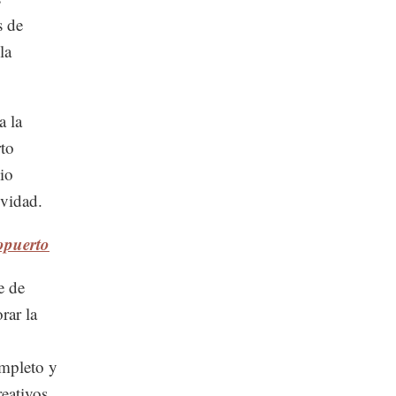
s de
la
a la
rto
io
ividad.
ropuerto
e de
rar la
ompleto y
reativos.