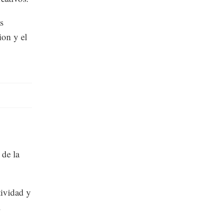
s
ion y el
 de la
tividad y
.