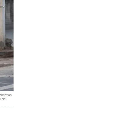
icletas
o de