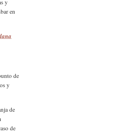
as y
mbar en
adana
punto de
os y
anja de
n
caso de
.