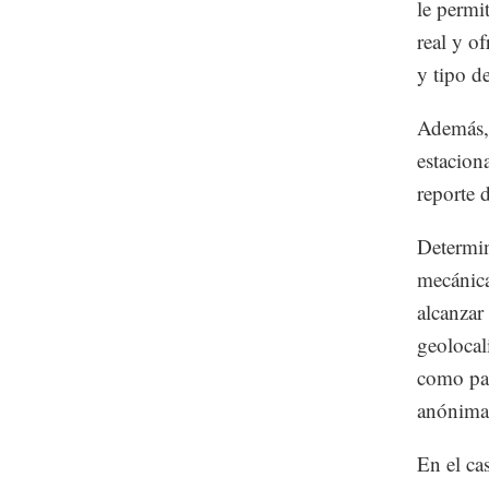
le permi
real y o
y tipo d
Además, 
estacion
reporte 
Determin
mecánica
alcanzar
geolocal
como par
anónima
En el ca