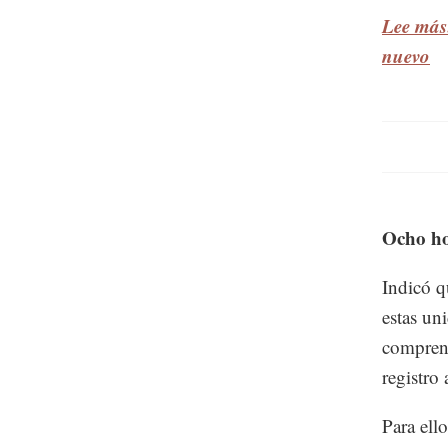
Lee más:
nuevo
Ocho ho
Indicó q
estas un
comprens
registro 
Para ell