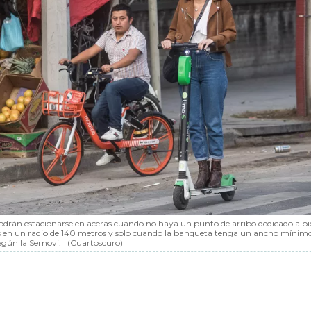
odrán estacionarse en aceras cuando no haya un punto de arribo dedicado a bic
 en un radio de 140 metros y solo cuando la banqueta tenga un ancho mínim
egún la Semovi.
(Cuartoscuro)