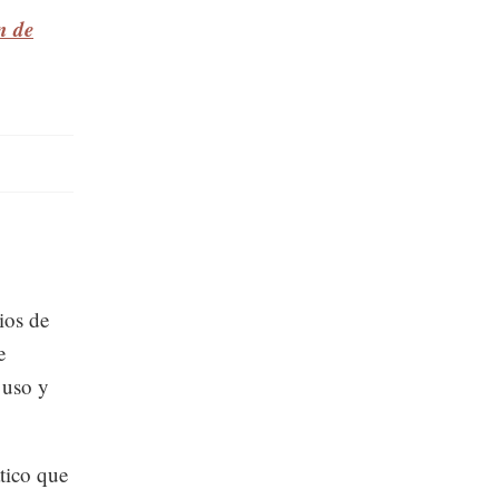
n de
ios de
e
 uso y
tico que