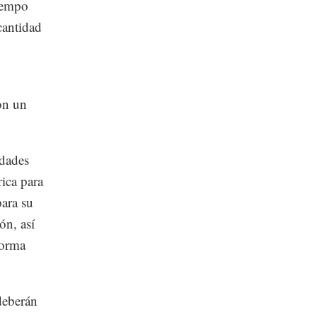
tiempo
cantidad
on un
idades
rica para
para su
ón, así
forma
deberán