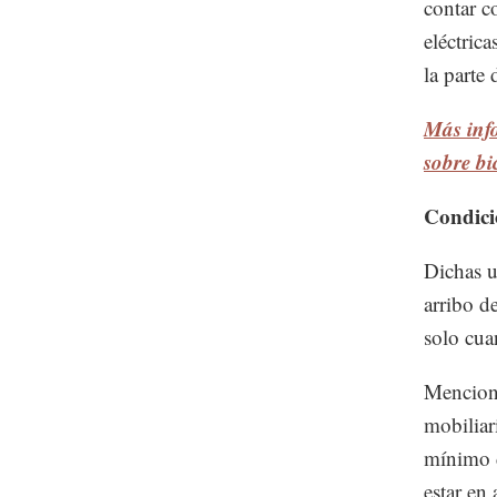
contar c
eléctric
la parte 
Más inf
sobre bi
Condici
Dichas u
arribo d
solo cua
Mencionó
mobiliar
mínimo d
estar en