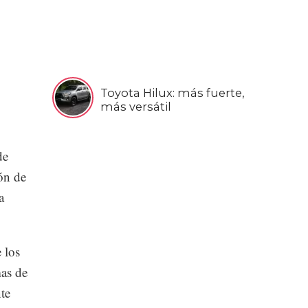
Toyota Hilux: más fuerte,
más versátil
de
ón de
a
 los
mas de
te