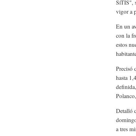
SiTIS", 
vigor a p
En un av
con la f
estos nu
habitant
Precisó 
hasta 1,
definida
Polanco,
Detalló 
domingo,
a tres mi