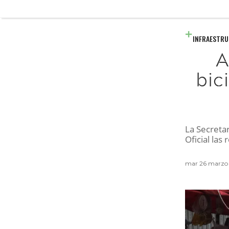
INFRAESTR
A
bic
La Secretar
Oficial las
mar 26 marzo 