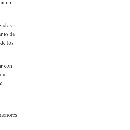
ran en
izados
ento de
 de los
ar con
ona
c,
 menores