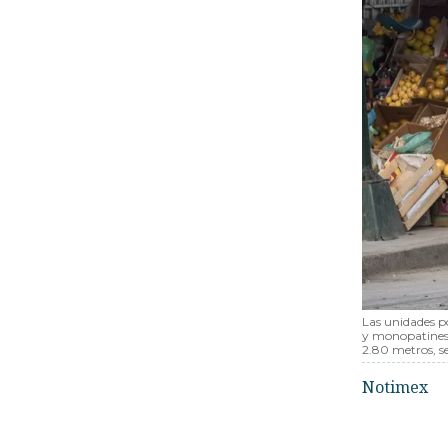
Las unidades p
y monopatines
2.80 metros, s
Notimex