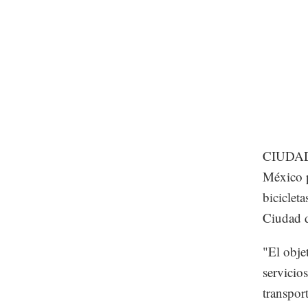
CIUDAD 
México p
bicicleta
Ciudad 
"El obje
servicio
transpor