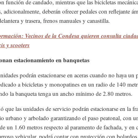
on función de candado, mientras que las bicicletas mecánic
as, adicionalmente, deberán ofrecer pedales con reflejante á
delantera y trasera, frenos manuales y canastilla.
ormación: Vecinos de la Condesa quieren consulta ciud
cis y scooters
onan estacionamiento en banquetas
nidades podrán estacionarse en aceras cuando no haya un 
edicado a bicicletas y monopatines en un radio de 140 metr
ndo la banqueta tenga un ancho mínimo de 2.80 metros.
 que las unidades de servicio podrán estacionarse en la fr
io urbano y arbolado garantizando el paso peatonal, con u
e un 1.60 metros respecto al paramento de fachada, y en 
 arroyo vehicular, podrá contar con protección con bolardos