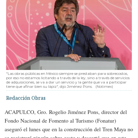
"Las obras públicas en México siempre se prestaban para sobrecostos,
por eso no estamos licitando a través de la ley, sino a través de servicios
de adquisiciones, se va a dar un servicio y la gente que va a participar
tiene que afinar bien su lápiz", dijo Jiménez Pons.
(Notimex)
Redacción Obras
ACAPULCO, Gro. Rogelio Jiménez Pons, director del
Fondo Nacional de Fomento al Turismo (Fonatur)
aseguró el lunes que en la construcción del Tren Maya no
se registrará ningún sobre costo y descartó que en este